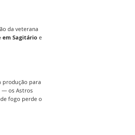
são da veterana
 em Sagitário
e
a produção para
t — os Astros
 de fogo perde o