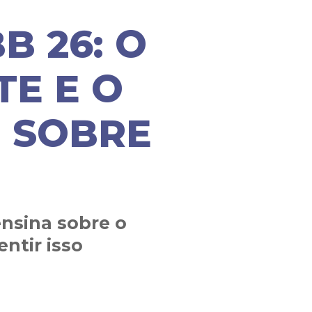
B 26: O
TE E O
M SOBRE
nsina sobre o
ntir isso