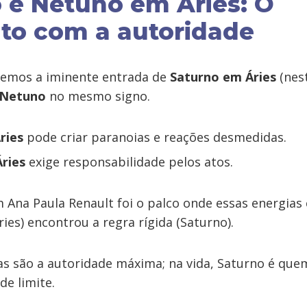
 e Netuno em Áries: O
to com a autoridade
temos a iminente entrada de
Saturno em Áries
(nest
Netuno
no mesmo signo.
ries
pode criar paranoias e reações desmedidas.
ries
exige responsabilidade pelos atos.
Ana Paula Renault foi o palco onde essas energias 
ries) encontrou a regra rígida (Saturno).
as são a autoridade máxima; na vida, Saturno é que
de limite.