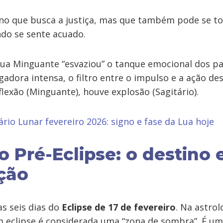
igno que busca a justiça, mas que também pode se t
ndo se sente acuado.
Lua Minguante “esvaziou” o tanque emocional dos pa
gadora intensa, o filtro entre o impulso e a ação d
flexão (Minguante), houve explosão (Sagitário).
ário Lunar fevereiro 2026: signo e fase da Lua hoje
o Pré-Eclipse: o destino
ção
s seis dias do
Eclipse de 17 de fevereiro
. Na astro
 eclipse é considerada uma “zona de sombra”. É u