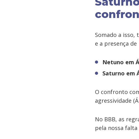
Saturno
confron
Somado a isso, 
e a presença de
Netuno em Á
Saturno
em Á
O confronto com 
agressividade (Á
No BBB, as regr
pela nossa falta 