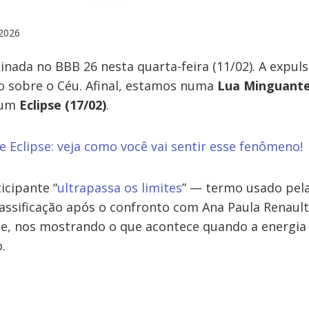
2026
minada no BBB 26 nesta quarta-feira (11/02). A expul
o sobre o Céu. Afinal, estamos numa
Lua Minguante
 um
Eclipse (17/02)
.
e Eclipse: veja como você vai sentir esse fenômeno!
cipante “
ultrapassa os limites
” — termo usado pel
classificação após o confronto com Ana Paula Renaul
de, nos mostrando o que acontece quando a energia
.