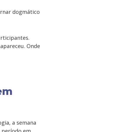
ornar dogmático
rticipantes.
esapareceu. Onde
 em
logia, a semana
m período em