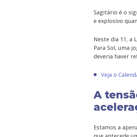
Sagitário é o s
e explosivo qua
Neste dia 11, a 
Para Sol, uma jo
deveria haver re
Veja o Calend
A tensã
acelera
Estamos a apena
que antecede um