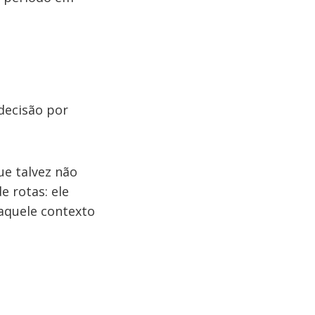
decisão por
ue talvez não
e rotas: ele
naquele contexto