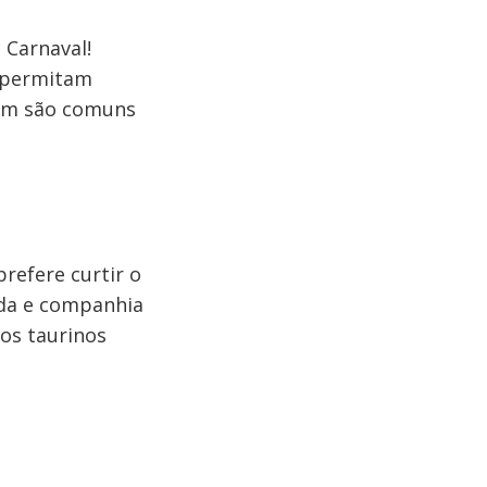
 Carnaval!
e permitam
bém são comuns
prefere curtir o
ida e companhia
os taurinos