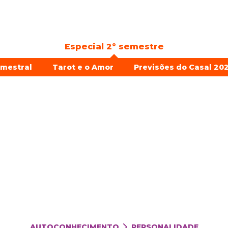
Especial 2º semestre
emestral
Tarot e o Amor
Previsões do Casal 202
AUTOCONHECIMENTO
PERSONALIDADE