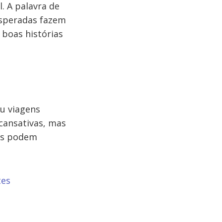
. A palavra de
esperadas fazem
 boas histórias
ou viagens
cansativas, mas
nos podem
tes