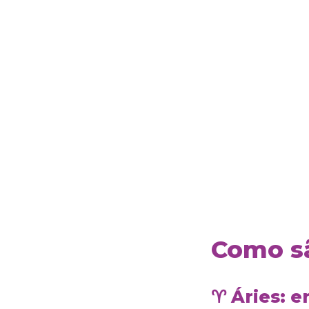
Como sã
♈ Áries: e