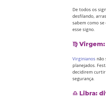
De todos os sig
desfilando, arr
sabem como se di
esse signo.
♍ Virgem:
Virginianos
não 
planejados. Fest
decidirem curtir
segurança.
♎ Libra: 