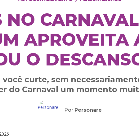
S NO CARNAVAL
M APROVEITA 
OU O DESCANS
e você curte, sem necessariament
zer do Carnaval um momento muit
Por
Personare
2026