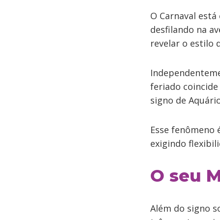
O Carnaval está 
desfilando na av
revelar o estilo
Independentemen
feriado coincid
signo de Aquário
Esse fenômeno 
exigindo flexibi
O seu M
Além do signo s