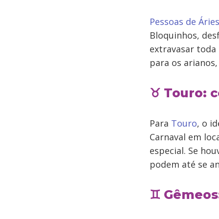
Pessoas de Árie
Bloquinhos, desf
extravasar toda
para os arianos
♉ Touro: 
Para
Touro
, o i
Carnaval em loc
especial. Se ho
podem até se ani
♊ Gêmeos: