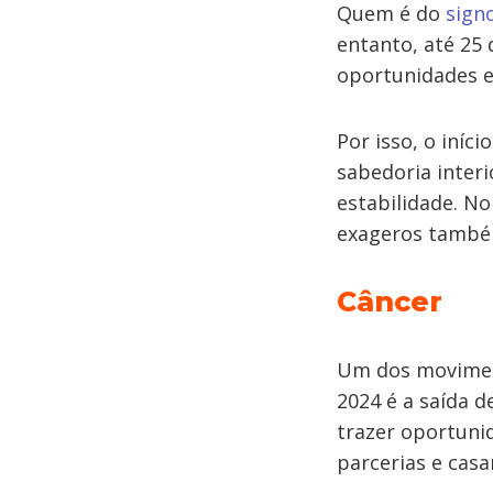
Quem é do
sign
entanto, até 25
oportunidades e
Por isso, o iní
sabedoria interi
estabilidade. No
exageros també
Câncer
Um dos moviment
2024 é a saída d
trazer oportuni
parcerias e cas