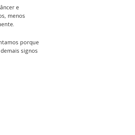
Câncer e
os, menos
mente.
contamos porque
 demais signos