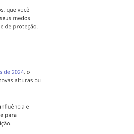
s, que você
r seus medos
de de proteção,
es de 2024
, o
novas alturas ou
influência e
de para
ição.