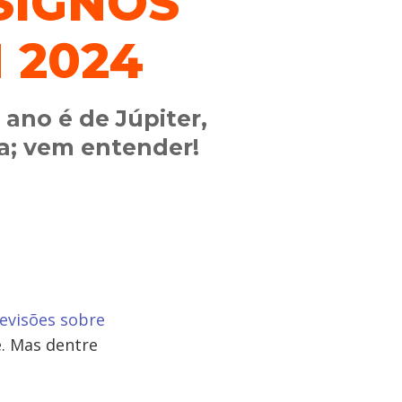
SIGNOS
 2024
ano é de Júpiter,
a; vem entender!
evisões sobre
e. Mas dentre
?