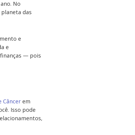
 ano. No
 planeta das
amento e
da e
 finanças — pois
e Câncer
em
ocê. Isso pode
relacionamentos,