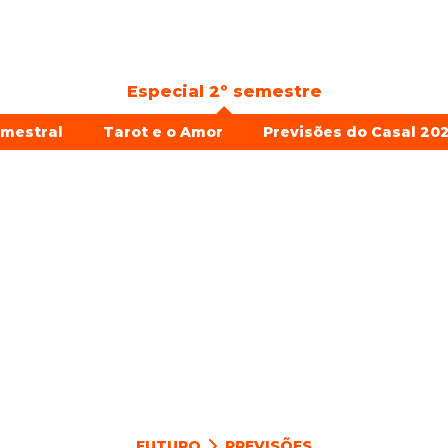
Especial 2º semestre
emestral
Tarot e o Amor
Previsões do Casal 202
FUTURO
PREVISÕES