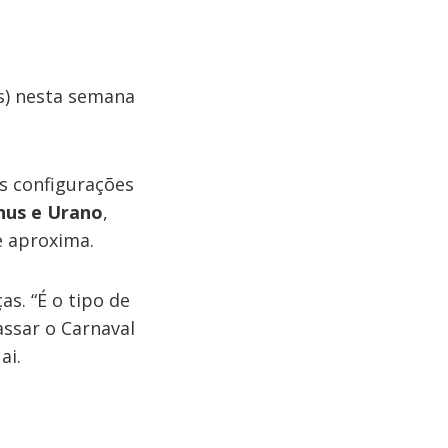
s) nesta semana
s configurações
nus e Urano
,
 aproxima.
s. “É o tipo de
assar o Carnaval
ai.