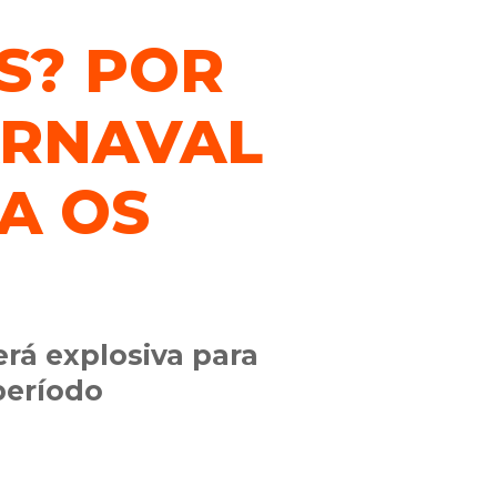
S? POR
ARNAVAL
A OS
rá explosiva para
período