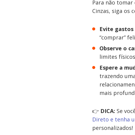
Para não tomar 
Cinzas, siga os 
Evite gastos
“comprar” fel
Observe o ca
limites físico
Espere a mu
trazendo um
relacionament
mais profund
👉
DICA:
Se voc
Direto e tenha 
personalizados!