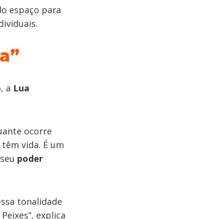
do espaço para
ividuais.
ra”
, a
Lua
uante ocorre
o têm vida. É um
 seu
poder
ssa tonalidade
Peixes”, explica