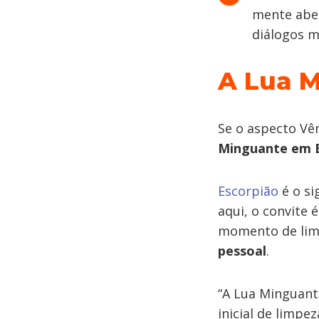
mente aber
diálogos m
A Lua M
Se o aspecto Vê
Minguante em E
Escorpião
é o si
aqui, o convite 
momento de limp
pessoal
.
“A Lua Minguant
inicial de limpe