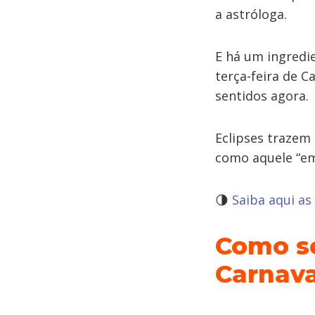
a astróloga.
E há um ingredi
terça-feira de C
sentidos agora.
Eclipses trazem 
como aquele “em
🌗
Saiba aqui as
Como so
Carnava