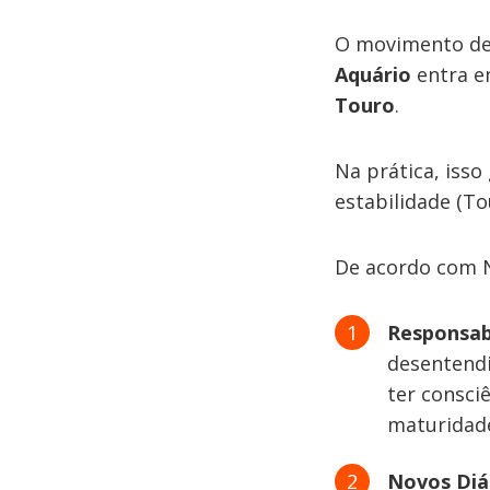
O movimento de
Aquário
entra e
Touro
.
Na prática, isso
estabilidade (To
De acordo com Na
Responsabi
desentendi
ter consci
maturidad
Novos Diá