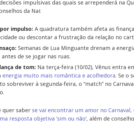
decisões impulsivas das quais se arrependerá na Qu
conselhos da Nai:
 por impulso:
A quadratura também afeta as finança
icidade ou descontar a frustração da relação no cart
nsaço:
Semanas de Lua Minguante drenam a energia
s antes de se jogar nas ruas.
dança de tom:
Na terça-feira (10/02), Vênus entra e
a
energia muito mais romântica e acolhedora
. Se o 
o sobreviver à segunda-feira, o “match” no Carnava
o.
ê quer saber
se vai encontrar um amor no Carnaval, 
uma resposta objetiva ‘sim ou não
‘, além de conselh