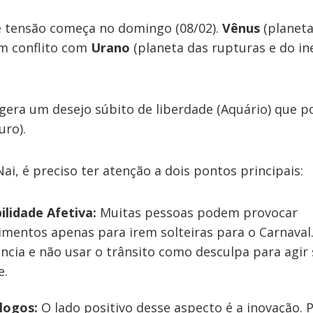
 tensão começa no domingo (08/02).
Vênus
(planet
m conflito com
Urano
(planeta das rupturas e do i
 gera um desejo súbito de liberdade (Aquário) que p
uro).
i, é preciso ter atenção a dois pontos principais:
lidade Afetiva:
Muitas pessoas podem provocar
mentos apenas para irem solteiras para o Carnaval
ência e não usar o trânsito como desculpa para agir
e.
logos:
O lado positivo desse aspecto é a inovação. 