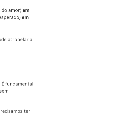
a do amor)
em
nesperado)
em
ode atropelar a
. É fundamental
 sem
Precisamos ter