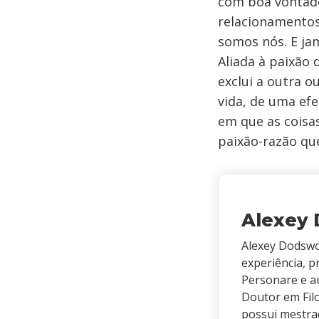
com boa vontade.
relacionamentos
somos nós. E jam
Aliada à paixão 
exclui a outra o
vida, de uma efe
em que as coisas
paixão-razão qu
Alexey
Alexey Dodswo
experiência, p
Personare e au
Doutor em Filo
possui mestra