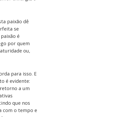
sta paixão dê
feita se
 paixão é
pego por quem
aturidade ou,
da para isso. E
o é evidente:
o retorno a um
ativas
tindo que nos
na com o tempo e