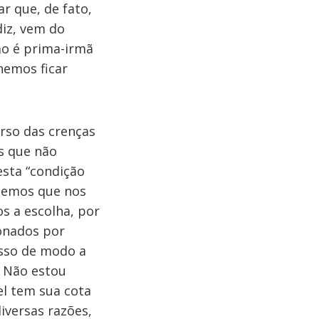
r que, de fato,
iz, vem do
ão é prima-irmã
hemos ficar
erso das crenças
s que não
esta “condição
ebemos que nos
s a escolha, por
onados por
sso de modo a
 Não estou
el tem sua cota
iversas razões,