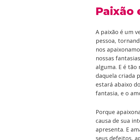
Paixão 
A paixão é um v
pessoa, tornand
nos apaixonamos
nossas fantasia
alguma. E é tão
daquela criada 
estará abaixo d
fantasia, e o am
Porque apaixona
causa de sua int
apresenta. E am
seus defeitos, 