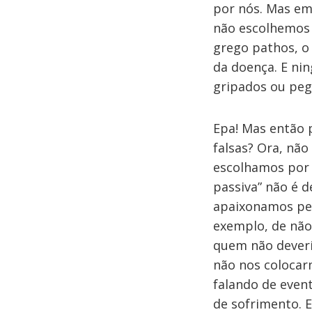
por nós. Mas em
não escolhemos 
grego pathos, o
da doença. E ni
gripados ou peg
Epa! Mas então p
falsas? Ora, nã
escolhamos por 
passiva” não é 
apaixonamos pel
exemplo, de não
quem não dever
não nos colocar
falando de even
de sofrimento. 