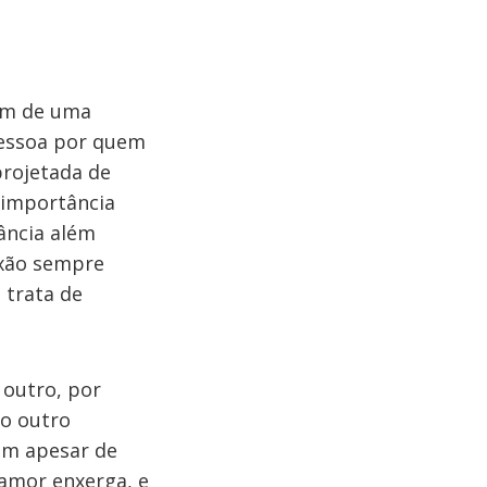
em de uma
pessoa por quem
rojetada de
 importância
ância além
ixão sempre
 trata de
 outro, por
 o outro
ém apesar de
 amor enxerga, e