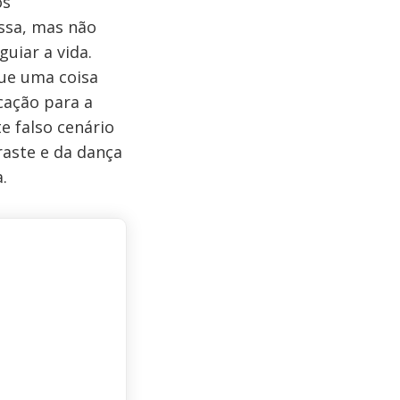
os
ssa, mas não
uiar a vida.
que uma coisa
cação para a
e falso cenário
raste e da dança
.