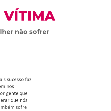
 VÍTIMA
lher não sofrer
ais sucesso faz
uem nos
or gente que
derar que nós
também sofre