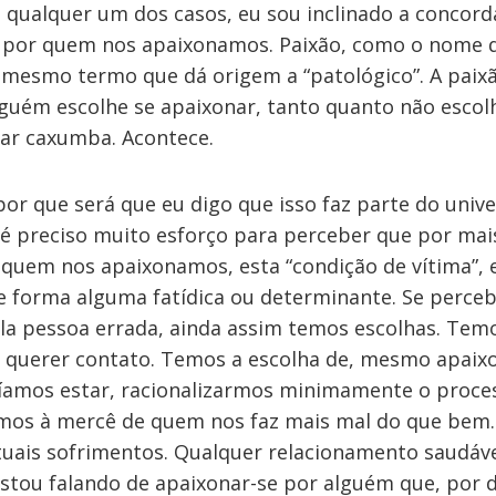
 qualquer um dos casos, eu sou inclinado a concorda
por quem nos apaixonamos. Paixão, como o nome d
 mesmo termo que dá origem a “patológico”. A paix
nguém escolhe se apaixonar, tanto quanto não escol
ar caxumba. Acontece.
or que será que eu digo que isso faz parte do univ
o é preciso muito esforço para perceber que por mai
quem nos apaixonamos, esta “condição de vítima”, 
de forma alguma fatídica ou determinante. Se perc
a pessoa errada, ainda assim temos escolhas. Temo
 querer contato. Temos a escolha de, mesmo apaix
íamos estar, racionalizarmos minimamente o proce
mos à mercê de quem nos faz mais mal do que bem.
tuais sofrimentos. Qualquer relacionamento saudáv
Estou falando de apaixonar-se por alguém que, por d