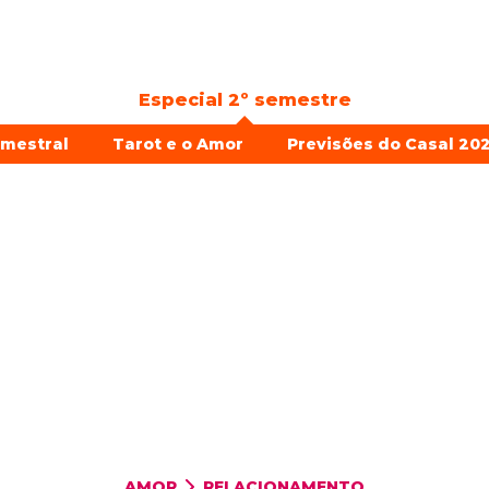
Especial 2º semestre
emestral
Tarot e o Amor
Previsões do Casal 202
AMOR
RELACIONAMENTO