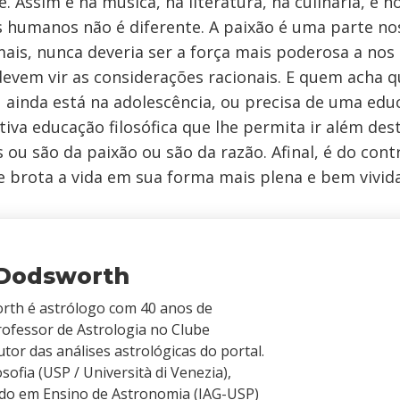
 Assim é na música, na literatura, na culinária, e n
 humanos não é diferente. A paixão é uma parte no
ais, nunca deveria ser a força mais poderosa a nos g
devem vir as considerações racionais. E quem acha 
u ainda está na adolescência, ou precisa de uma edu
tiva educação filosófica que lhe permita ir além dest
 ou são da paixão ou são da razão. Afinal, é do cont
e brota a vida em sua forma mais plena e bem vivida
 Dodsworth
rth é astrólogo com 40 anos de
rofessor de Astrologia no Clube
tor das análises astrológicas do portal.
sofia (USP / Università di Venezia),
do em Ensino de Astronomia (IAG-USP)