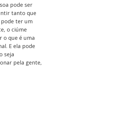
ssoa pode ser
ntir tanto que
a pode ter um
te, o ciúme
er o que é uma
l. E ela pode
o seja
onar pela gente,