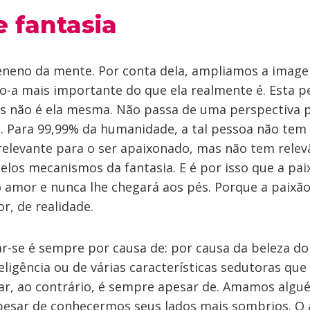
e fantasia
eneno da mente. Por conta dela, ampliamos a imag
o-a mais importante do que ela realmente é. Esta 
 não é ela mesma. Não passa de uma perspectiva p
s. Para 99,99% da humanidade, a tal pessoa não tem
 relevante para o ser apaixonado, mas não tem relev
pelos mecanismos da fantasia. E é por isso que a pa
o amor e nunca lhe chegará aos pés. Porque a paixão
or, de realidade.
r-se é sempre por causa de: por causa da beleza do
eligência ou de várias características sedutoras que
ar, ao contrário, é sempre apesar de. Amamos algu
apesar de conhecermos seus lados mais sombrios. O