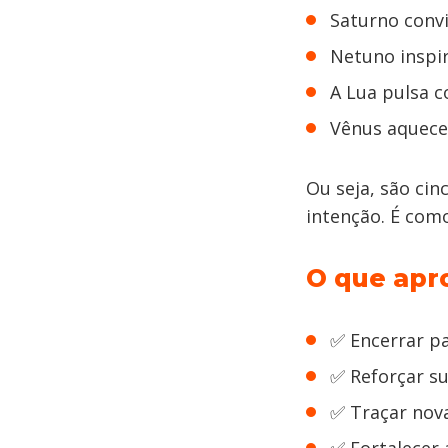
Saturno convi
Netuno inspir
A Lua pulsa 
Vênus aquece 
Ou seja, são ci
intenção. É como
O que apr
✅ Encerrar pa
✅ Reforçar s
✅ Traçar nova