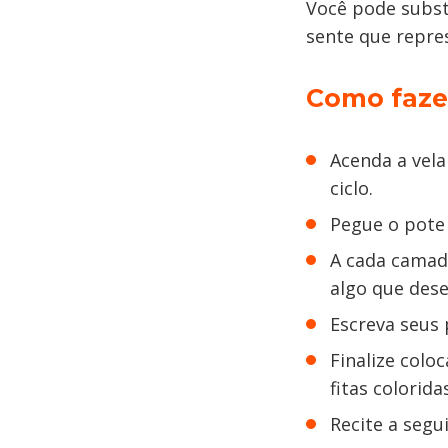
Você pode subst
sente que repre
Como fazer
Acenda a vel
ciclo.
Pegue o pote
A cada camada
algo que dese
Escreva seus
Finalize colo
fitas colorida
Recite a segu