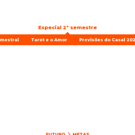
Especial 2º semestre
emestral
Tarot e o Amor
Previsões do Casal 202
FUTURO
METAS