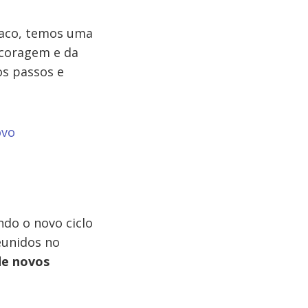
íaco, temos uma
 coragem e da
os passos e
ovo
ndo o novo ciclo
eunidos no
de novos