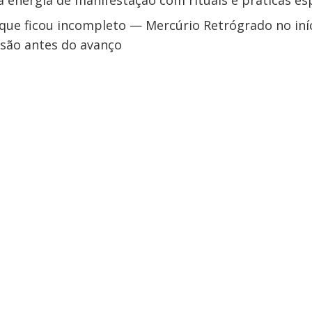
a energia de manifestação com rituais e práticas esp
 que ficou incompleto — Mercúrio Retrógrado no iníc
isão antes do avanço