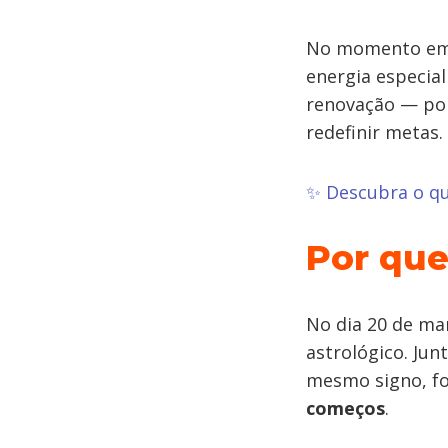
No momento em q
energia especial
renovação — por
redefinir metas.
✨ Descubra o qu
Por que
No dia 20 de mar
astrológico. Jun
mesmo signo, 
começos
.