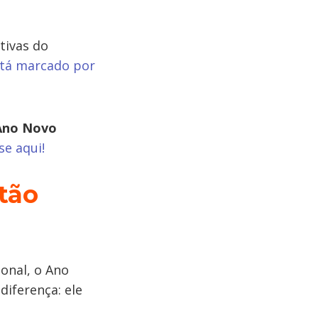
tivas do
stá marcado por
 Ano Novo
se aqui!
tão
onal, o Ano
iferença: ele