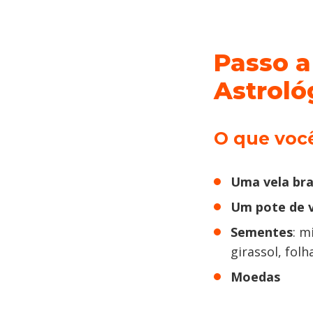
Passo a
Astroló
O que você
Uma vela br
Um pote de v
Sementes
: m
girassol, folh
Moedas