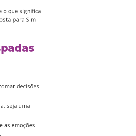
 o que significa
osta para Sim
spadas
 tomar decisões
da, seja uma
ue as emoções
.