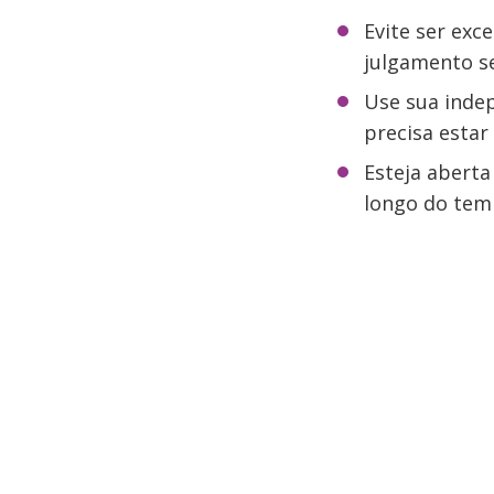
Evite ser exc
julgamento se
Use sua inde
precisa estar
Esteja aberta
longo do temp