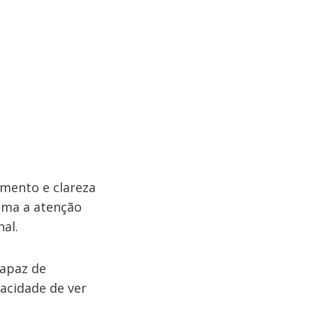
imento e clareza
hama a atenção
nal.
capaz de
pacidade de ver