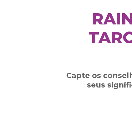
RAI
TARO
Capte os consel
seus signif