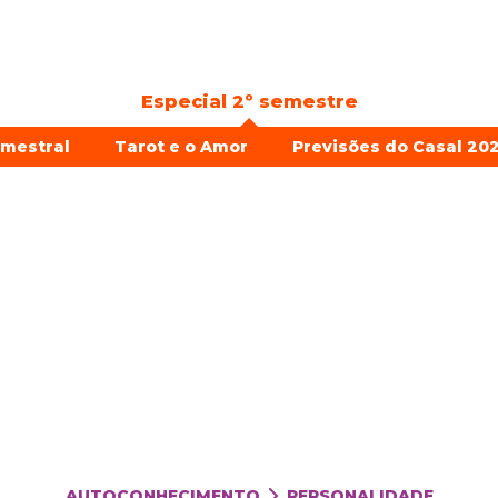
Especial 2º semestre
emestral
Tarot e o Amor
Previsões do Casal 202
AUTOCONHECIMENTO
PERSONALIDADE