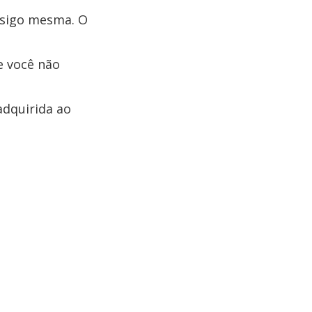
onsigo mesma. O
e você não
adquirida ao