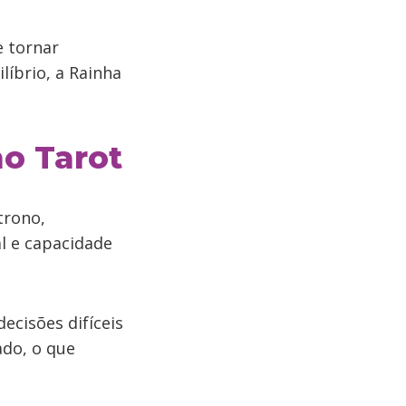
e tornar
líbrio, a Rainha
o Tarot
trono,
l e capacidade
ecisões difíceis
ado, o que