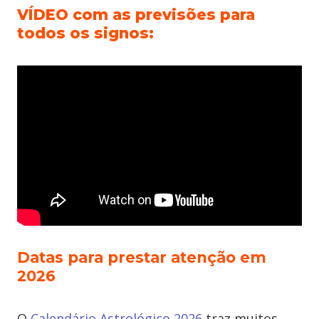
VÍDEO com as previsões para
todos os signos:
Datas para prestar atenção em
2026
O
Calendário Astrológico 2026
traz muitos