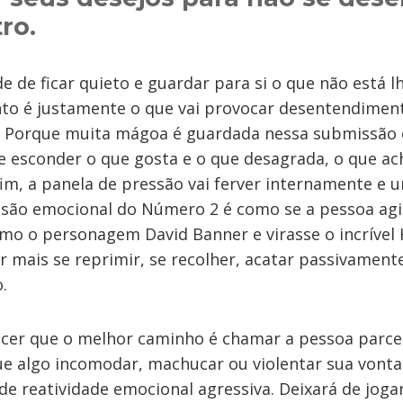
ro.
de de ficar quieto e guardar para si o que não está l
to é justamente o que vai provocar desentendimen
. Porque muita mágoa é guardada nessa submissão 
e esconder o que gosta e o que desagrada, o que ach
fim, a panela de pressão vai ferver internamente e
losão emocional do Número 2 é como se a pessoa ag
o o personagem David Banner e virasse o incrível 
 mais se reprimir, se recolher, acatar passivament
.
er que o melhor caminho é chamar a pessoa parcei
ue algo incomodar, machucar ou violentar sua vontad
de reatividade emocional agressiva. Deixará de joga