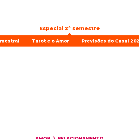
Especial 2º semestre
emestral
Tarot e o Amor
Previsões do Casal 202
AMOR
RELACIONAMENTO