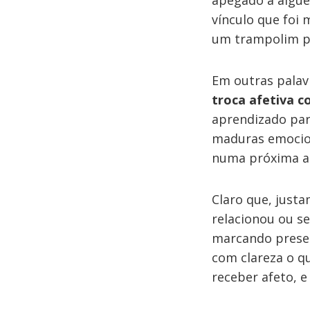
apegado a algué
vínculo que foi 
um trampolim p
Em outras palav
troca afetiva 
aprendizado par
maduras emocion
numa próxima a
Claro que, just
relacionou ou s
marcando presen
com clareza o q
receber afeto, e