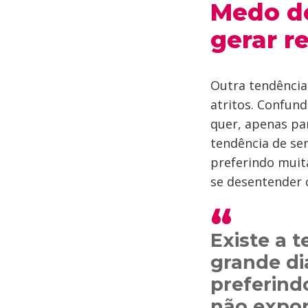
Medo do
gerar r
Outra tendência
atritos. Confun
quer, apenas par
tendência de sen
preferindo muita
se desentender 
Existe a 
grande di
preferindo
não expor