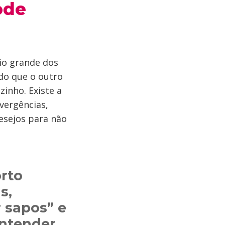
ode
io grande dos
do que o outro
zinho. Existe a
vergências,
desejos para não
orto
s,
r sapos” e
entender