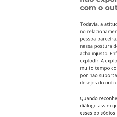
com o out
Todavia, a atitu
no relacionamen
pessoa parceira
nessa postura d
acha injusto. En
explodir. A exp
muito tempo com
por não suportar
desejos do outro
Quando reconhec
diálogo assim q
esses episódios 