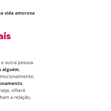
sa vida amorosa
ais
 e outra pessoa.
m alguém
,
 emocionalmente,
ionamento
,
seja, olhará
ham a relação,