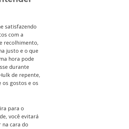
he satisfazendo
tos com a
e recolhimento,
a justo e o que
 uma hora pode
isse durante
Hulk de repente,
e os gostos e os
ra para o
e, você evitará
r na cara do