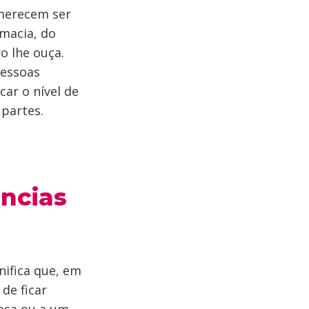
 merecem ser
macia, do
o lhe ouça.
pessoas
ar o nível de
partes.
ências
ifica que, em
 de ficar