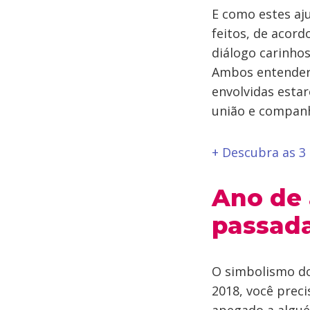
E como estes aj
feitos, de acor
diálogo carinhos
Ambos entendere
envolvidas esta
união e companh
+ Descubra as 3
Ano de 
passad
O simbolismo do
2018, você preci