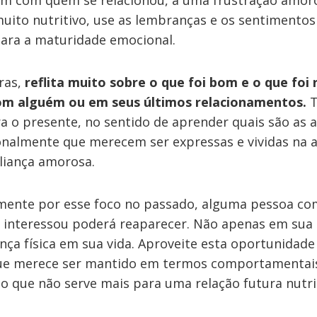
m com quem se relacionou, a uma frustração amor
muito nutritivo, use as lembranças e os sentimento
ara a maturidade emocional.
ras,
reflita muito sobre o que foi bom e o que foi 
com alguém ou em seus últimos relacionamentos.
T
a o presente, no sentido de aprender quais são as 
almente que merecem ser expressas e vividas na a
liança amorosa.
amente por esse foco no passado, alguma pessoa c
e interessou poderá reaparecer. Não apenas em su
ça física em sua vida. Aproveite esta oportunidade
ue merece ser mantido em termos comportamentais
 o que não serve mais para uma relação futura nutri