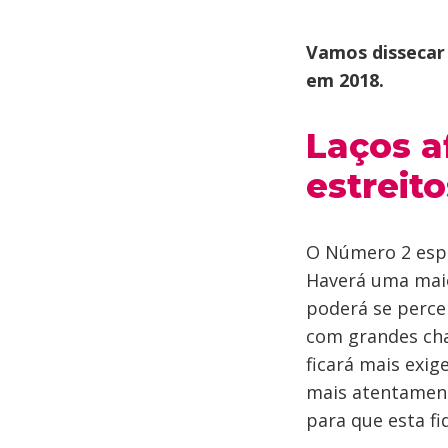
Vamos dissecar
em 2018.
Laços a
estreit
O Número 2 espe
Haverá uma maio
poderá se perce
com grandes cha
ficará mais exig
mais atentament
para que esta fi