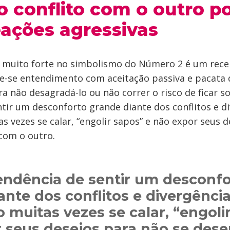
 conflito com o outro p
eações agressivas
 muito forte no simbolismo do Número 2 é um rece
de-se entendimento com aceitação passiva e pacata 
a não desagradá-lo ou não correr o risco de ficar so
tir um desconforto grande diante dos conflitos e di
s vezes se calar, “engolir sapos” e não expor seus 
com o outro.
tendência de sentir um desconf
ante dos conflitos e divergência
 muitas vezes se calar, “engoli
 seus desejos para não se des