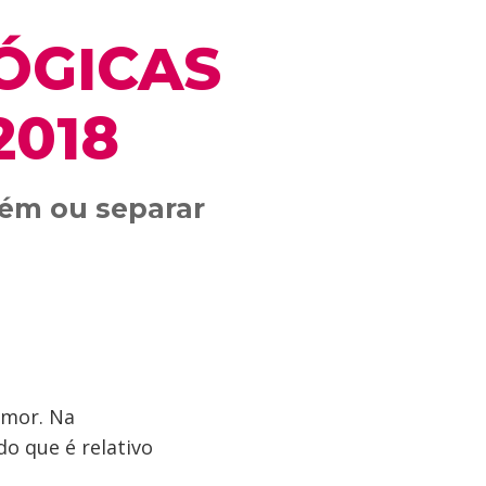
ÓGICAS
2018
uém ou separar
amor. Na
do que é relativo