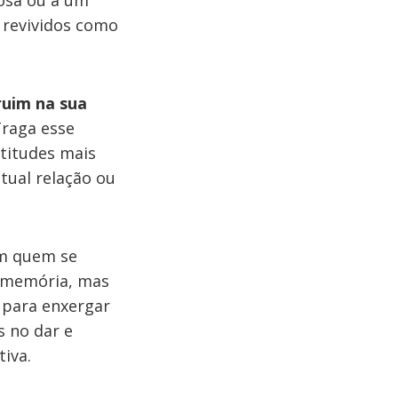
osa ou a um
s revividos como
ruim na sua
raga esse
atitudes mais
tual relação ou
om quem se
a memória, mas
 para enxergar
 no dar e
tiva.