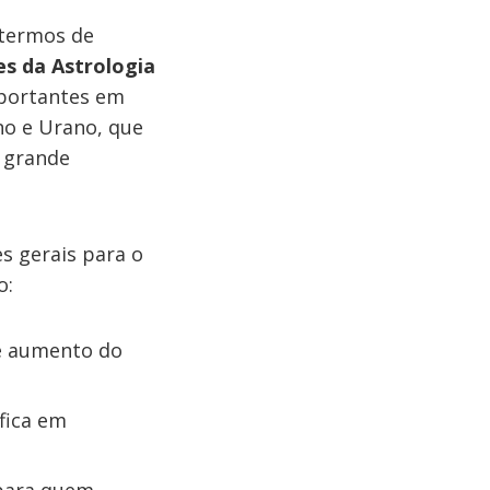
 termos de
es da Astrologia
portantes em
no e Urano, que
r grande
s gerais para o
o:
de aumento do
fica em