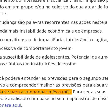
umento do interesse em socializar. Maior impulsão
ido em um grupo e/ou no coletivo do que atuar de f
nte.
udança são palavras recorrentes nas ações neste a
nda mais instabilidade econômica e de empresas.
 com alto grau de impaciência, intolerância e agita
excessiva de comportamento jovem.
 suscetibilidade de adolescentes. Potencial de au
s súbitos em instituições de ensino.
ocê poderá entender as previsões para o segundo s
ivo e compreender melhor as previsões para a sua v
Salve para acompanhar mês a mês.
Para ver as suas
ivo é analisado com base no seu mapa astral de nas
onare aqui
.