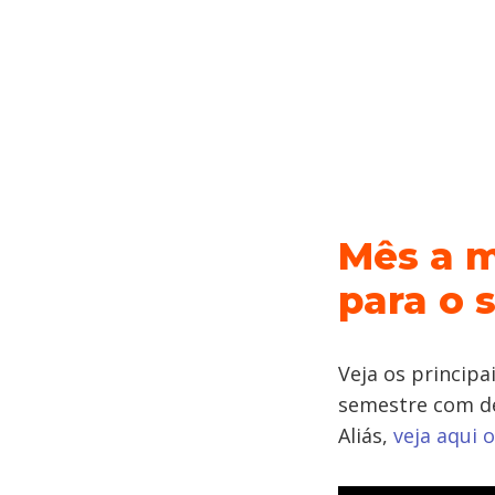
Mês a m
para o 
Veja os principa
semestre com de
Aliás,
veja aqui 