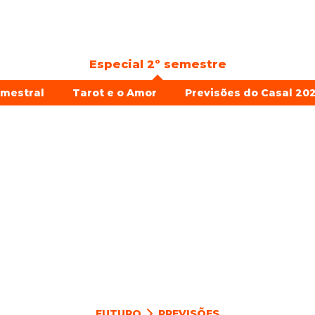
Especial 2º semestre
emestral
Tarot e o Amor
Previsões do Casal 202
FUTURO
PREVISÕES