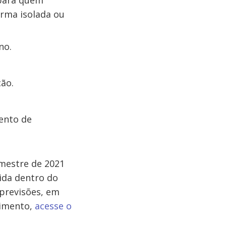
 para quem
orma isolada ou
no.
ção.
mento de
emestre de 2021
ida dentro do
 previsões, em
cimento,
acesse o