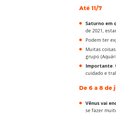
Até 11/7
Saturno em 
de 2021, est
Podem ter ex
Muitas coisa
grupo (Aquári
Importante
:
cuidado e tra
De 6 a 8 de 
Vênus vai e
se fazer mui