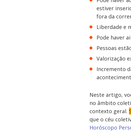
Pode haver a
estiver inser
fora da corre
Liberdade e m
Pode haver ai
Pessoas estão
Valorização 
Incremento da
acontecimento
Neste artigo, v
no âmbito colet
contexto geral.
que o céu colet
Horóscopo Pers