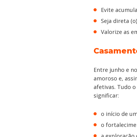
Evite acumul
Seja direta (o
Valorize as e
Casamento
Entre junho e n
amoroso e, assi
afetivas. Tudo o
significar:
o início de u
o fortalecim
a exploração