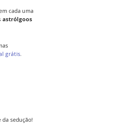
5 em cada uma
s
astrólgoos
 mas
l grátis
.
e da sedução!