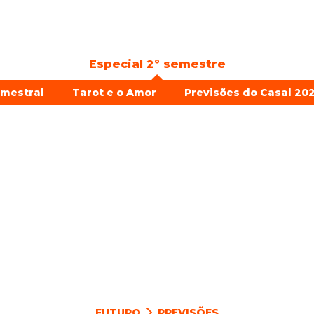
Especial 2º semestre
emestral
Tarot e o Amor
Previsões do Casal 202
FUTURO
PREVISÕES