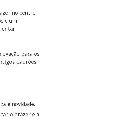
azer no centro
os é um
mentar
enovação para os
ntigos padrões
za e novidade.
car o prazer e a