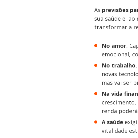
As
previsões pa
sua saúde e, ao
transformar a r
No amor
, Ca
emocional, c
No trabalho
novas tecnolo
mas vai ser p
Na vida finan
crescimento, 
renda poderá 
A saúde
exigi
vitalidade es