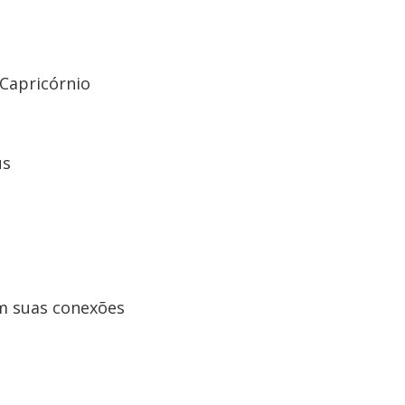
 Capricórnio
us
m suas conexões