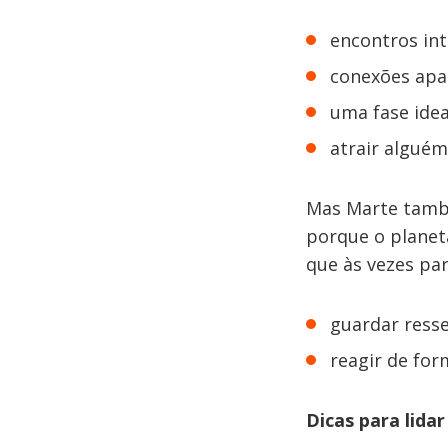
encontros in
conexões apa
uma fase idea
atrair alguém
Mas Marte també
porque o planet
que às vezes par
guardar ress
reagir de for
Dicas para lidar