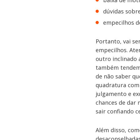
baixa de moti
dúvidas sobre
empecilhos d
Portanto, vai se
empecilhos. Ate
outro inclinado
também tendem a 
de não saber qu
quadratura com J
julgamento e exc
chances de dar
sair confiando 
Além disso, como
desaconselhadas