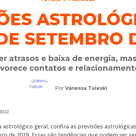
ÕES ASTROLÓG
 DE SETEMBRO 
r atrasos e baixa de energia, ma
avorece contatos e relacionament
Por
Vanessa Tuleski
2022
astrológico geral, confira as previsões astrológicas
bro de 2019. Essas são tendências que podem ser se