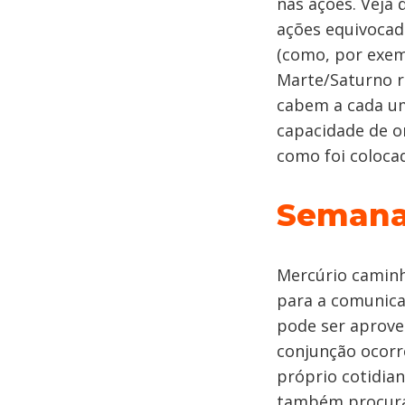
nas ações. Veja
ações equivocad
(como, por exem
Marte/Saturno r
cabem a cada um
capacidade de o
como foi colocad
Semana
Mercúrio caminh
para a comunica
pode ser aprove
conjunção ocorr
próprio cotidia
também procurar