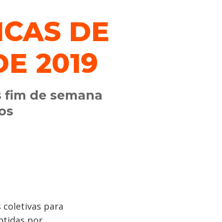
ICAS DE
DE 2019
s fim de semana
os
 coletivas para
ntidas por