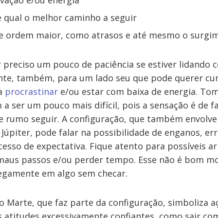
vação e/ou energia
 qual o melhor caminho a seguir
e ordem maior, como atrasos e até mesmo o surgim
r preciso um pouco de paciência se estiver lidando 
nte, também, para um lado seu que pode querer cu
 a
procrastinar
e/ou estar com baixa de energia. Tom
ser um pouco mais difícil, pois a sensação é de fal
e rumo seguir. A configuração, que também envolv
úpiter, pode falar na possibilidade de enganos, er
esso de expectativa. Fique atento para possíveis a
 maus passos e/ou perder tempo. Esse não é bom 
cegamente em algo sem checar.
 Marte, que faz parte da configuração, simboliza a
 atitudes excessivamente confiantes, como sair co