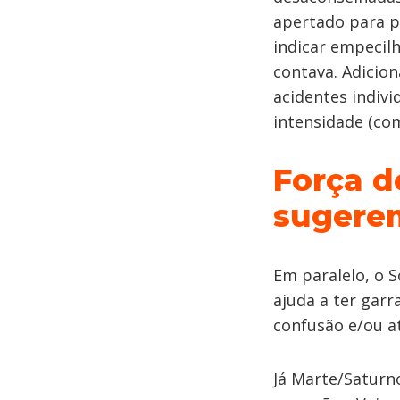
apertado para p
indicar empecil
contava. Adicio
acidentes indiv
intensidade (com
Força d
sugerem
Em paralelo, o 
ajuda a ter gar
confusão e/ou a
Já Marte/Saturn