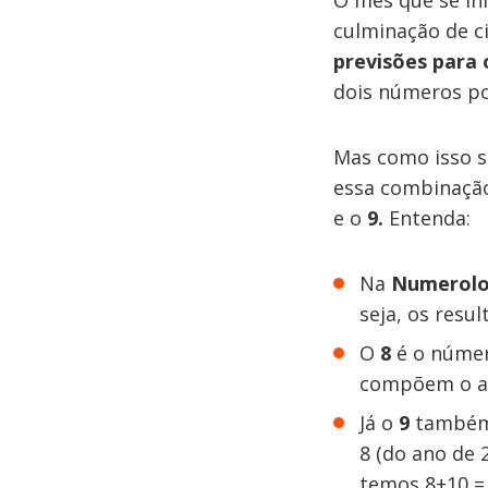
O mês que se ini
culminação de ci
previsões para
dois números p
Mas como isso s
essa combinaçã
e o
9.
Entenda:
Na
Numerolo
seja, os res
O
8
é o númer
compõem o an
Já o
9
também 
8 (do ano de 
temos 8+10 =