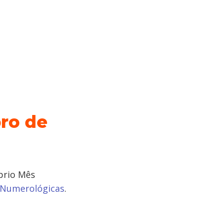
ro de
prio Mês
s Numerológicas
.