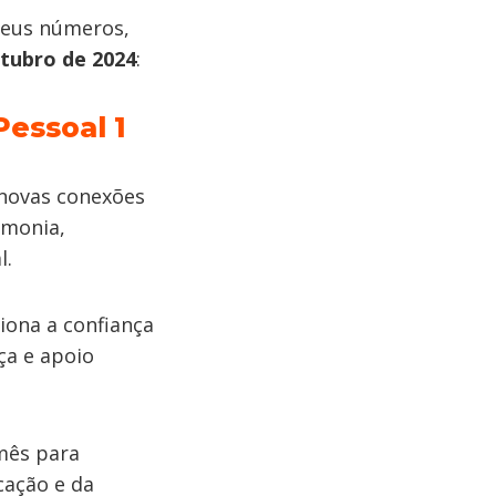
 seus números,
tubro de 2024
:
Pessoal 1
 novas conexões
rmonia,
l.
ciona a confiança
ça e apoio
mês para
cação e da