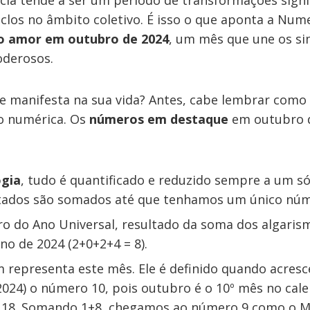
cia tende a ser um período de transformações signif
clos no âmbito coletivo. É isso o que aponta a Num
 o amor em outubro de 2024
, um mês que une os s
oderosos.
e manifesta na sua vida? Antes, cabe lembrar com
o numérica. Os
números em destaque
em outubro d
gia
, tudo é quantificado e reduzido sempre a um s
ultados são somados até que tenhamos um único núme
o do Ano Universal, resultado da soma dos algaris
o de 2024 (2+0+2+4 = 8).
representa este mês. Ele é definido quando acres
2024) o número 10, pois outubro é o 10º mês no cale
 18. Somando 1+8, chegamos ao número 9 como o Mê