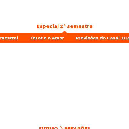
Especial 2º semestre
emestral
Tarot e o Amor
Previsões do Casal 202
FUTURO
PREVISÕES