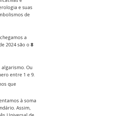
icativas e
erologia e suas
imbolismos de
o chegamos a
e 2024 são o
8
ó algarismo. Ou
ro entre 1 e 9.
mos que
centamos à soma
ndário. Assim,
s Universal de