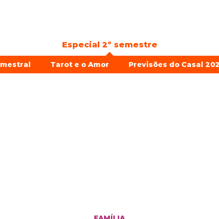
Especial 2º semestre
emestral
Tarot e o Amor
Previsões do Casal 202
FAMÍLIA