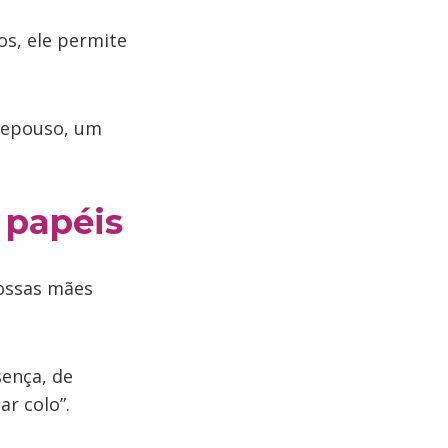
os, ele permite
 repouso, um
 papéis
nossas mães
.
sença, de
ar colo”.