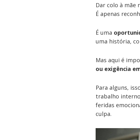
Dar colo à mãe 
É apenas reconh
É uma
oportuni
uma história, c
Mas aqui é imp
ou exigência em
Para alguns, is
trabalho intern
feridas emociona
culpa.