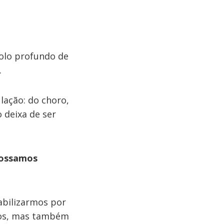
olo profundo de
.
lação: do choro,
 deixa de ser
possamos
abilizarmos por
mos, mas também