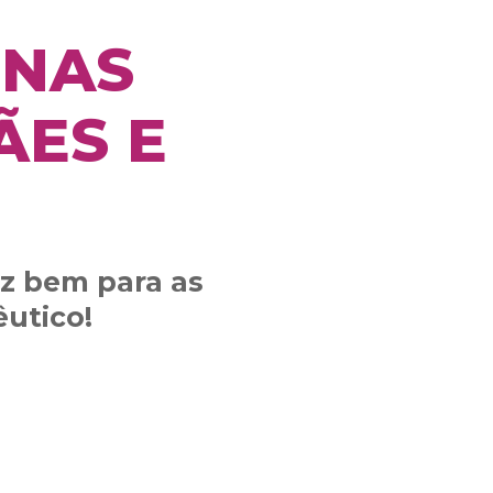
 NAS
ÃES E
az bem para as
êutico!