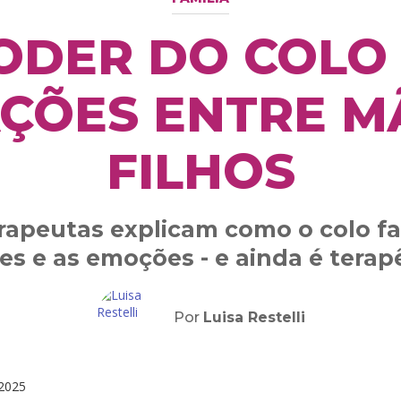
ODER DO COLO
ÇÕES ENTRE M
FILHOS
erapeutas explicam como o colo f
es e as emoções - e ainda é terap
Por
Luisa Restelli
2025