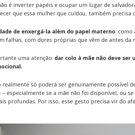
não é inverter papéis e ocupar um lugar de salvado
ecer que essa mulher que cuidou, também precisa d
dade de enxergá-la além do papel materno
: como
om falhas, com dores próprias que vêm de antes da n
ortante uma atenção:
dar colo à mãe não deve ser
ocional.
so realmente só poderá ser genuinamente possível d
o – especialmente se a mãe não foi disponível, ou s
is profundas. Por isso, esse gesto precisa vir do af