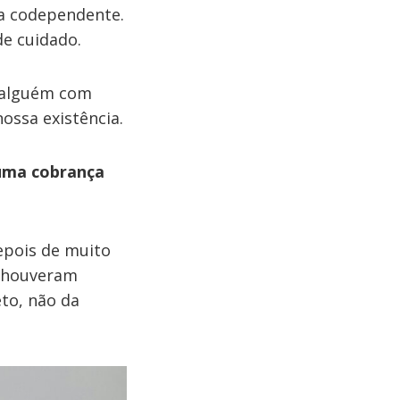
ra codependente.
e cuidado.
 alguém com
ossa existência.
 uma cobrança
epois de muito
e houveram
eto, não da