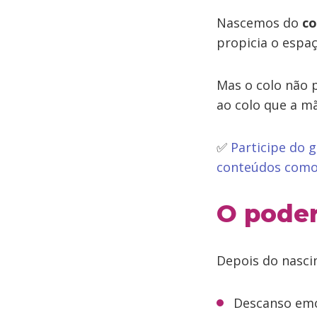
Nascemos do
co
propicia o esp
Mas o colo não p
ao colo que a mã
✅
Participe do 
conteúdos como
O poder
Depois do nasci
Descanso emo