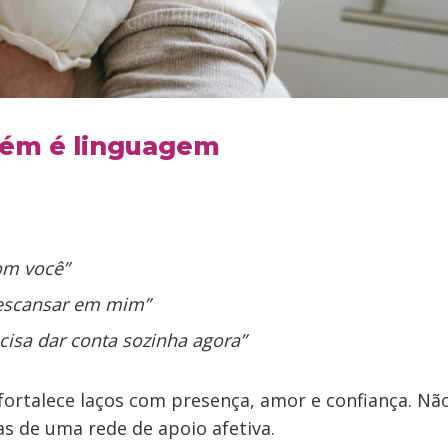
ém é linguagem
om você”
escansar em mim”
cisa dar conta sozinha agora”
fortalece laços com presença, amor e confiança. Não
s de uma rede de apoio afetiva.