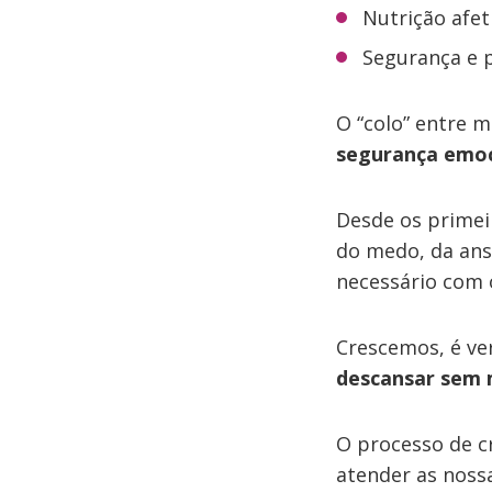
Nutrição afet
Segurança e 
O “colo” entre m
segurança emoc
Desde os primeir
do medo, da ans
necessário com 
Crescemos, é v
descansar sem 
O processo de c
atender as noss