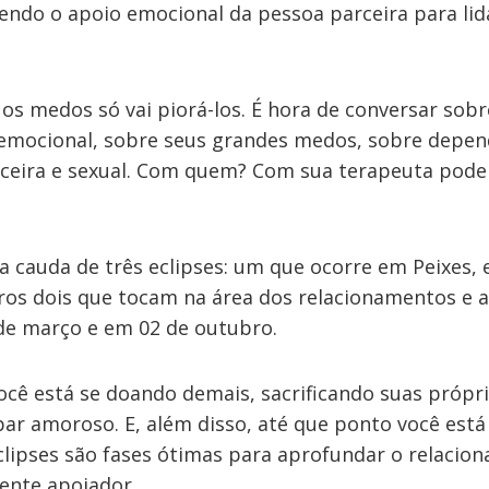
bendo o apoio emocional da pessoa parceira para li
os medos só vai piorá-los. É hora de conversar sobr
 emocional, sobre seus grandes medos, sobre depen
nceira e sexual. Com quem? Com sua terapeuta pode
a cauda de três eclipses: um que ocorre em Peixes,
ros dois que tocam na área dos relacionamentos e 
e março e em 02 de outubro.
ocê está se doando demais, sacrificando suas própr
par amoroso. E, além disso, até que ponto você está
clipses são fases ótimas para aprofundar o relacio
ente apoiador.