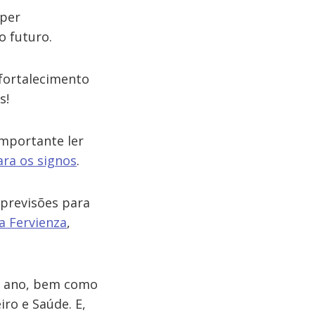
uper
o futuro.
 fortalecimento
s!
importante ler
ara os signos
.
 previsões para
a Fervienza
,
u ano, bem como
ro e Saúde. E,