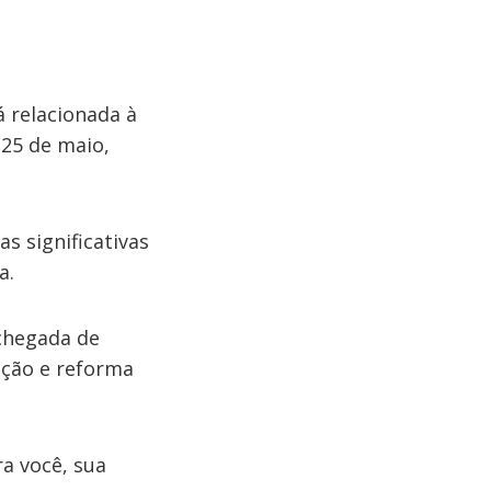
 relacionada à
 25 de maio,
s significativas
a.
 chegada de
ação e reforma
a você, sua