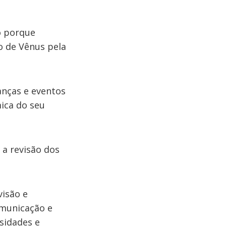
o porque
o de Vênus pela
anças e eventos
ica do seu
 a revisão dos
visão e
omunicação e
sidades e