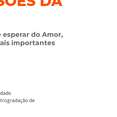
ISÕES DA
e esperar do Amor,
mais importantes
idade.
etrogradação de