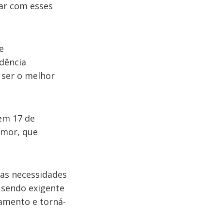
dar com esses
e
dência
 ser o melhor
 em 17 de
amor, que
ias necessidades
 sendo exigente
namento e torná-