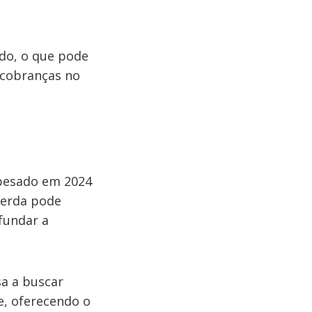
do, o que pode
s cobranças no
pesado em 2024
perda pode
fundar a
sa a buscar
e, oferecendo o