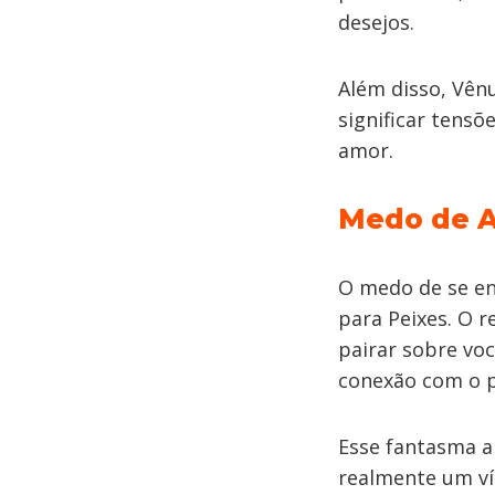
desejos.
Além disso, Vên
significar tensõ
amor.
Medo de A
O medo de se e
para Peixes. O r
pairar sobre vo
conexão com o p
Esse fantasma a
realmente um ví