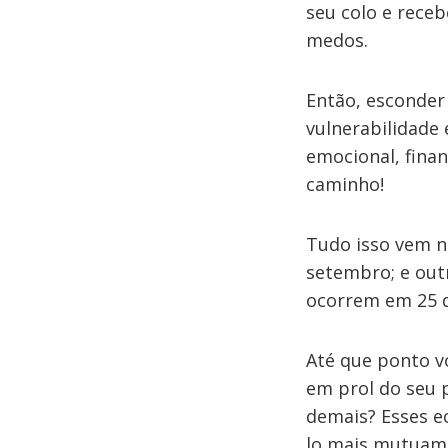
seu colo e rece
medos.
Então, esconder 
vulnerabilidade
emocional, fina
caminho!
Tudo isso vem n
setembro; e out
ocorrem em 25 d
Até que ponto v
em prol do seu 
demais? Esses e
lo mais mutuam