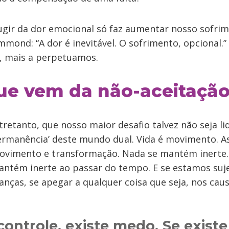
fugir da dor emocional só faz aumentar nosso sofri
mmond: “A dor é inevitável. O sofrimento, opcional.
r, mais a perpetuamos.
ue vem da não-aceitaçã
ntretanto, que nosso maior desafio talvez não seja li
rmanência’ deste mundo dual. Vida é movimento. As
ovimento e transformação. Nada se mantém inert
ntém inerte ao passar do tempo. E se estamos suje
nças, se apegar a qualquer coisa que seja, nos caus
 controle, existe medo. Se exist