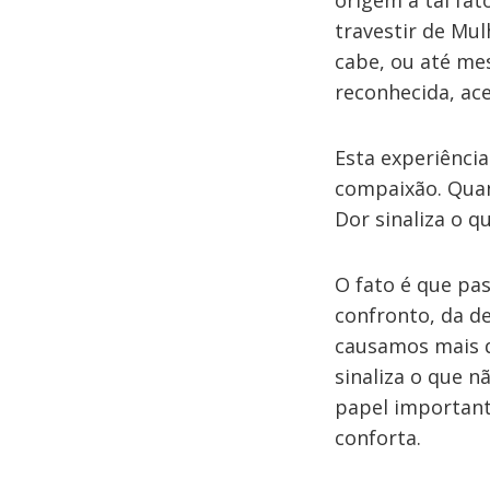
origem a tal fa
travestir de Mu
cabe, ou até me
reconhecida, ace
Esta experiênci
compaixão. Quan
Dor sinaliza o 
O fato é que pa
confronto, da de
causamos mais d
sinaliza o que n
papel important
conforta.