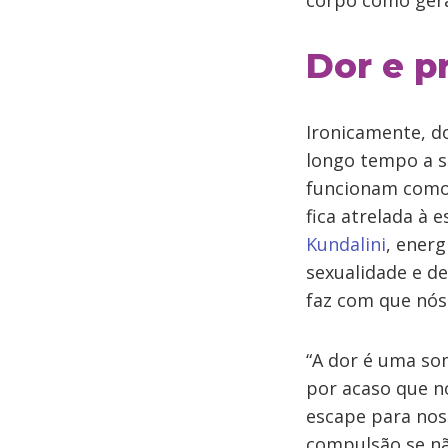
corpo como ger
Dor e p
Ironicamente, d
longo tempo a s
funcionam como 
fica atrelada à 
Kundalini
, energ
sexualidade e de
faz com que nós
“A dor é uma so
por acaso que n
escape para noss
compulsão se n