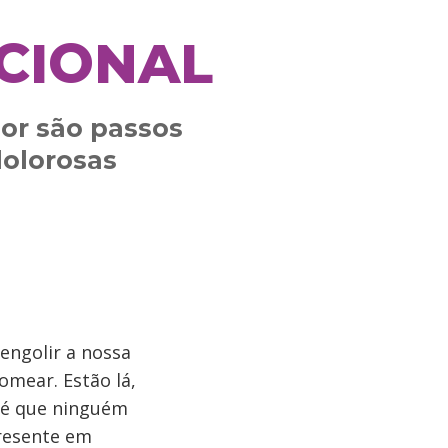
CIONAL
ior são passos
dolorosas
engolir a nossa
mear. Estão lá,
o é que ninguém
presente em