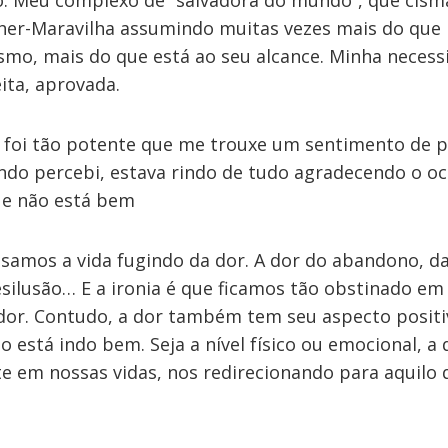
to. Meu complexo de “salvadora do mundo”, que cism
lher-Maravilha assumindo muitas vezes mais do que 
smo, mais do que está ao seu alcance. Minha necess
ita, aprovada.
a foi tão potente que me trouxe um sentimento de p
do percebi, estava rindo de tudo agradecendo o oc
que não está bem
ssamos a vida fugindo da dor. A dor do abandono, d
silusão… E a ironia é que ficamos tão obstinado em
or. Contudo, a dor também tem seu aspecto positiv
ão está indo bem. Seja a nível físico ou emocional, 
e em nossas vidas, nos redirecionando para aquilo 