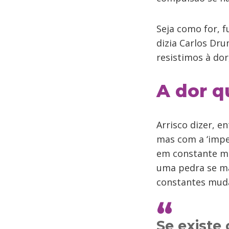
Seja como for, 
dizia Carlos Dru
resistimos à do
A dor q
Arrisco dizer, e
mas com a ‘impe
em constante m
uma pedra se ma
constantes muda
Se existe