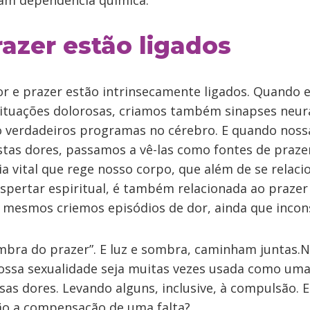
am dependência química.
razer estão ligados
or e prazer estão intrinsecamente ligados. Quando
ituações dolorosas, criamos também sinapses neur
verdadeiros programas no cérebro. E quando nossa 
estas dores, passamos a vê-las como fontes de prazer
ia vital que rege nosso corpo, que além de se relaci
spertar espiritual, é também relacionada ao prazer e
 mesmos criemos episódios de dor, ainda que inco
mbra do prazer”. E luz e sombra, caminham juntas
ossa sexualidade seja muitas vezes usada como uma
as dores. Levando alguns, inclusive, à compulsão. 
ão a compensação de uma falta?