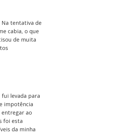
 Na tentativa de
me cabia, o que
cisou de muita
itos
fui levada para
 e impotência
 entregar ao
 foi esta
íveis da minha