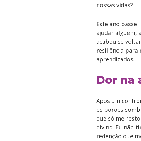
nossas vidas?
Este ano passei
ajudar alguém, 
acabou se volta
resiliência par
aprendizados.
Dor na 
Após um confron
os porões sombr
que só me resto
divino. Eu não t
redenção que me