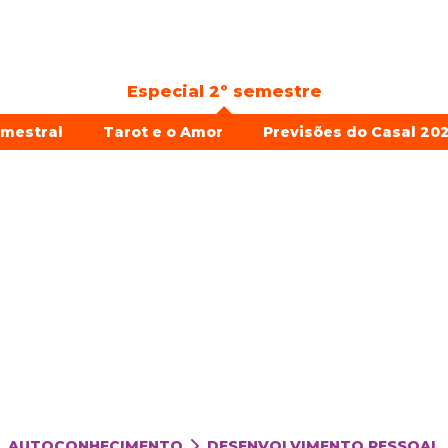
Especial 2º semestre
emestral
Tarot e o Amor
Previsões do Casal 202
AUTOCONHECIMENTO
DESENVOLVIMENTO PESSOAL