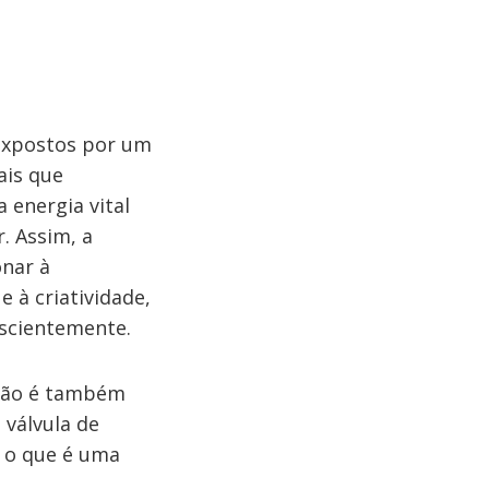
 expostos por um
ais que
energia vital
. Assim, a
onar à
 à criatividade,
nscientemente.
.Não é também
 válvula de
E o que é uma