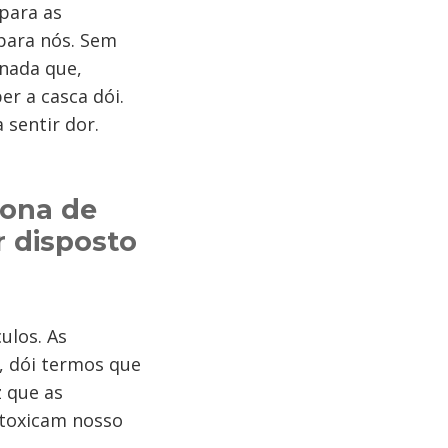
para as
 para nós. Sem
rnada que,
er a casca dói.
 sentir dor.
zona de
r disposto
ulos. As
, dói termos que
 que as
ntoxicam nosso