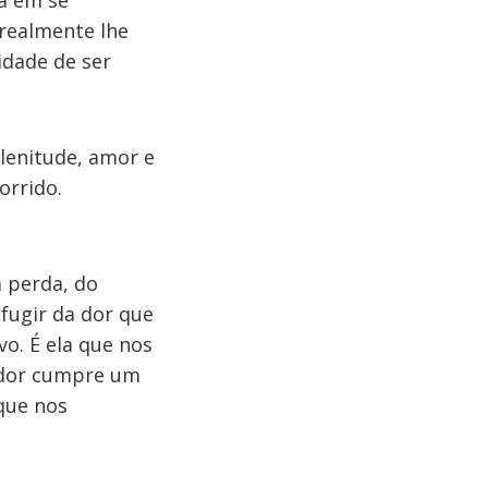
a em se
realmente lhe
idade de ser
lenitude, amor e
orrido.
a perda, do
 fugir da dor que
o. É ela que nos
a dor cumpre um
que nos