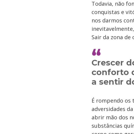
Todavia, não fo
conquistas e vit
nos darmos cont
inevitavelmente,
Sair da zona de 
Crescer d
conforto d
a sentir d
É rompendo os t
adversidades da
abrir mão dos n
substâncias quí