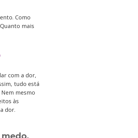
mento. Como
” Quanto mais
o
dar com a dor,
sim, tudo está
e. Nem mesmo
itos às
a dor.
e medo,