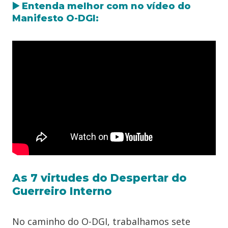
▶️ Entenda melhor com no vídeo do
Manifesto O-DGI:
As 7 virtudes do Despertar do
Guerreiro Interno
No caminho do O-DGI, trabalhamos sete