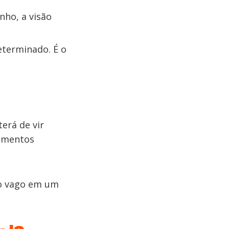
nho, a visão
eterminado. É o
terá de vir
timentos
jo vago em um