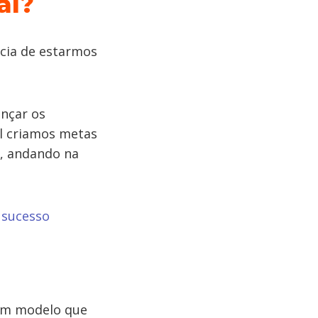
al?
ncia de estarmos
nçar os
al criamos metas
o, andando na
 sucesso
 um modelo que