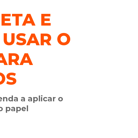
ETA E
 USAR O
ARA
OS
enda a aplicar o
o papel