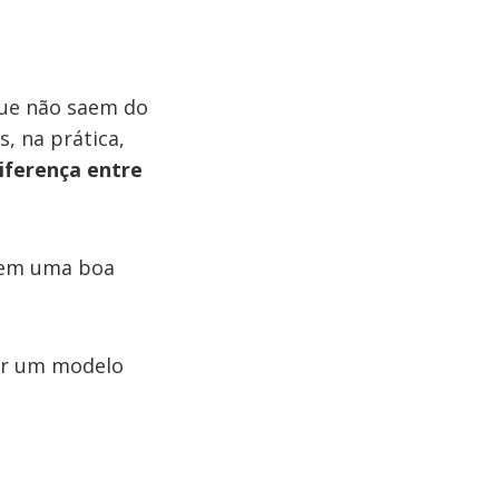
que não saem do
, na prática,
iferença entre
sem uma boa
sar um modelo