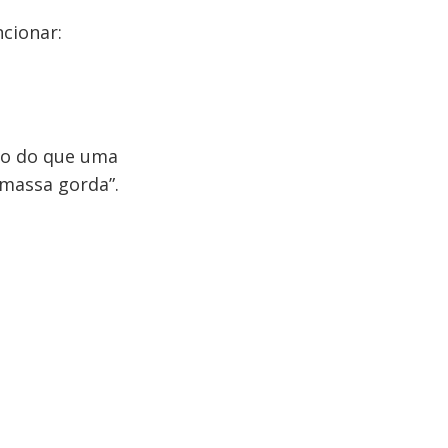
ncionar:
do do que uma
 massa gorda”.