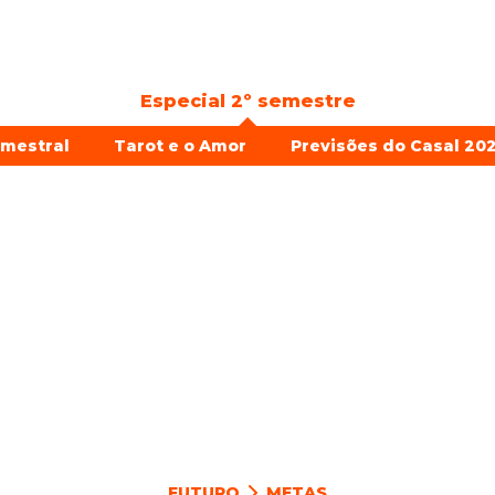
Especial 2º semestre
emestral
Tarot e o Amor
Previsões do Casal 202
FUTURO
METAS