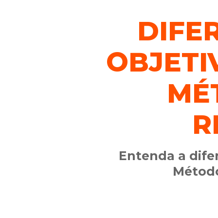
DIFE
OBJETI
MÉ
R
Entenda a difer
Método