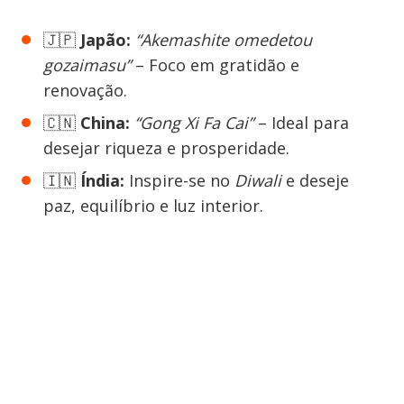
🇯🇵
Japão:
“Akemashite omedetou
gozaimasu”
– Foco em gratidão e
renovação.
🇨🇳
China:
“Gong Xi Fa Cai”
– Ideal para
desejar riqueza e prosperidade.
🇮🇳
Índia:
Inspire-se no
Diwali
e deseje
paz, equilíbrio e luz interior.