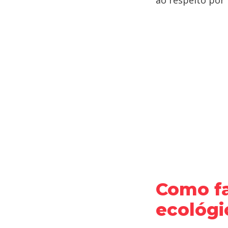
ao respeito por
Como fa
ecológi