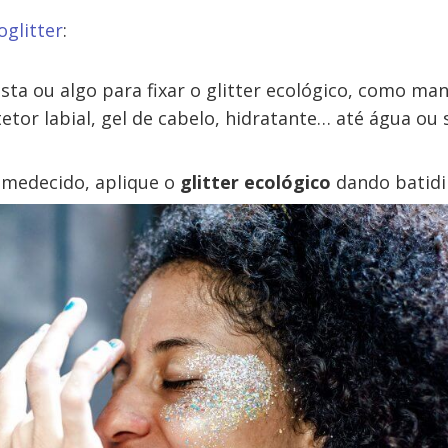
oglitter
:
ta ou algo para fixar o glitter ecológico, como man
tetor labial, gel de cabelo, hidratante… até água o
medecido, aplique o
glitter ecológico
dando batidin