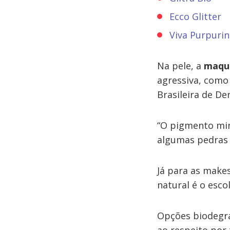
Ecco Glitter
Viva Purpurin
Na pele, a
maqui
agressiva, como
Brasileira de D
“O pigmento min
algumas pedras 
Já para as makes
natural é o esc
Opções biodegrad