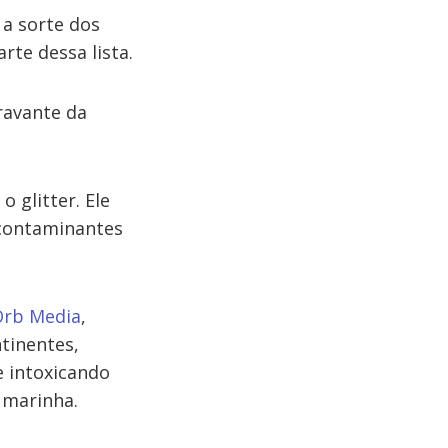
 a sorte dos
arte dessa lista.
ravante da
 glitter. Ele
 contaminantes
Orb Media
,
tinentes,
te intoxicando
 marinha.