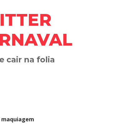
ITTER
ARNAVAL
 cair na folia
r
maquiagem