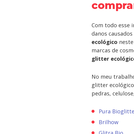
compra
Com todo esse i
danos causados 
ecológico
neste 
marcas de cosmé
glitter ecológi
No meu trabalh
glitter ecológic
pedras, celulos
Pura Bioglitt
Brilhow
Glitra Bio