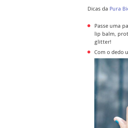
Dicas da
Pura Bi
Passe uma pas
lip balm, pro
glitter!
Com o dedo u