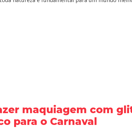
 toda natureza é fundamental para um mundo melho
zer maquiagem com glit
co para o Carnaval