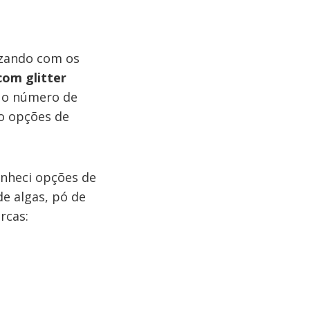
izando com os
om glitter
l o número de
do opções de
nheci opções de
de algas, pó de
rcas: