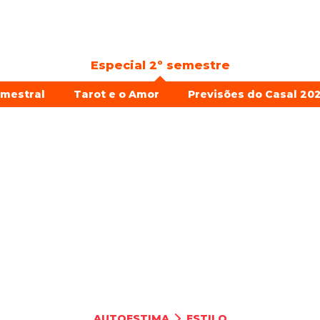
Especial 2º semestre
emestral
Tarot e o Amor
Previsões do Casal 202
AUTOESTIMA
ESTILO