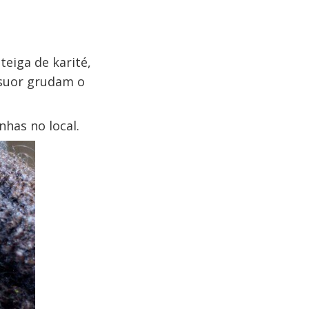
teiga de karité,
u suor grudam o
has no local.