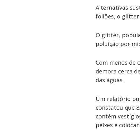
Alternativas su
foliões, o glitte
O glitter, popu
poluição por mi
Com menos de cin
demora cerca de
das águas.
Um relatório pu
constatou que 8
contém vestígios
peixes e coloca