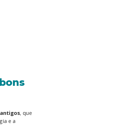
 bons
 antigos
, que
gia e a