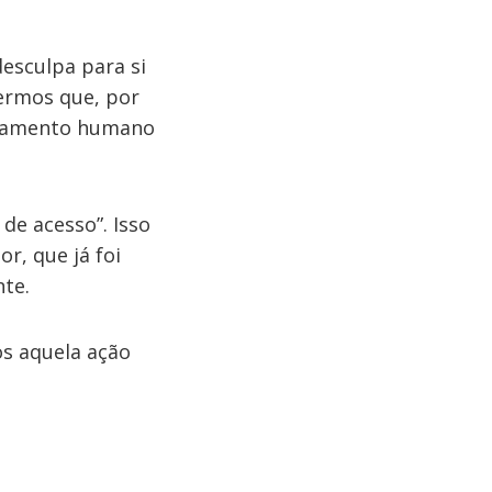
esculpa para si
ermos que, por
ortamento humano
de acesso”. Isso
, que já foi
nte.
s aquela ação