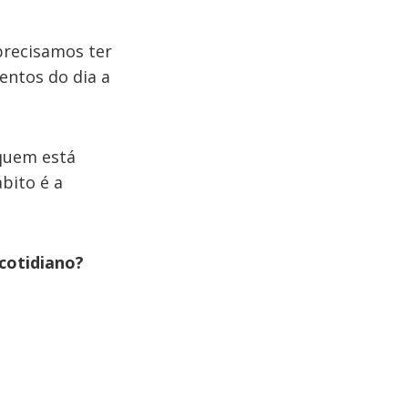
precisamos ter
ntos do dia a
quem está
bito é a
cotidiano?