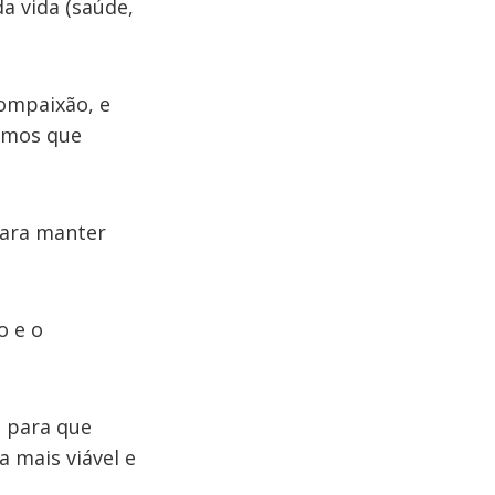
a vida (saúde,
ompaixão, e
xamos que
para manter
o e o
a para que
 mais viável e