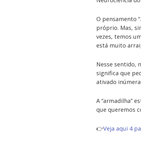
Neurociência do
O pensamento “
próprio. Mas, s
vezes, temos um
está muito arrai
Nesse sentido, 
significa que p
ativado inúmeras
A “armadilha” e
que queremos c
👉
Veja aqui 4 p