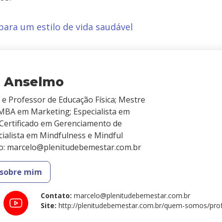
para um estilo de vida saudável
o Anselmo
 e Professor de Educação Física; Mestre
MBA em Marketing; Especialista em
 Certificado em Gerenciamento de
cialista em Mindfulness e Mindful
to: marcelo@plenitudebemestar.com.br
 sobre mim
Contato
:
marcelo@plenitudebemestar.com.br
Site
:
http://plenitudebemestar.com.br/quem-somos/prof-dr-m