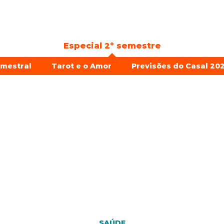
Especial 2º semestre
emestral
Tarot e o Amor
Previsões do Casal 202
SAÚDE