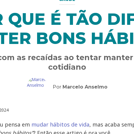
 QUE É TÃO DIF
TER BONS HÁBI
 com as recaídas ao tentar manter
cotidiano
Por
Marcelo Anselmo
2024
 ou pensa em
mudar hábitos de vida
, mas acaba semp
bons hábitos”
? Então esse artigo é pra você.