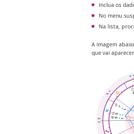
Inclua os dad
No menu susp
Na lista, pro
A imagem abaixo
que vai aparece