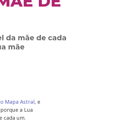
MÃE DE
el da mãe de cada
ua mãe
no Mapa Astral
, e
o porque a Lua
e cada um.