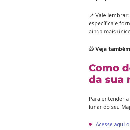
📌 Vale lembrar
específica e fo
ainda mais único
🎁
Veja também
Como de
da sua
Para entender a
lunar do seu Ma
Acesse aqui o