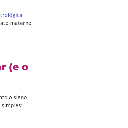
trológica
trato materno
r (e o
nto o signo
 simples: