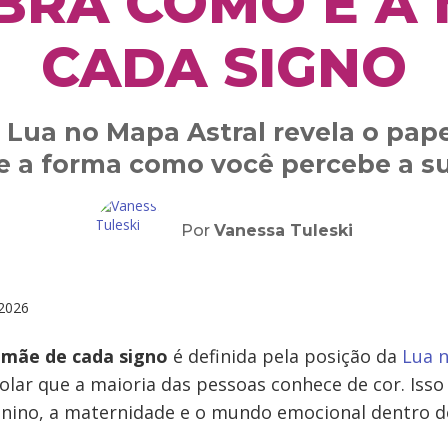
BRA COMO É A 
CADA SIGNO
Lua no Mapa Astral revela o pap
 e a forma como você percebe a s
Por
Vanessa Tuleski
2026
a
mãe de cada signo
é definida pela posição da
Lua 
olar que a maioria das pessoas conhece de cor. Iss
inino, a maternidade e o mundo emocional dentro d