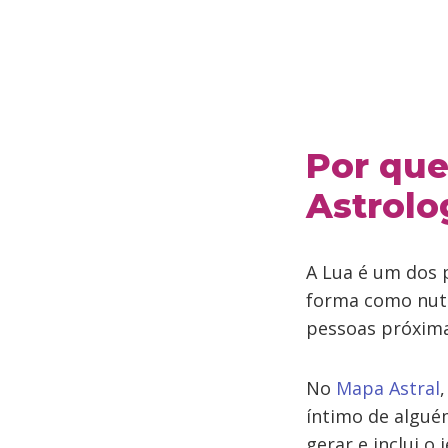
Por que
Astrolo
A Lua é um dos 
forma como nut
pessoas próxima
No
Mapa Astral
íntimo de alguém
gerar e inclui o 