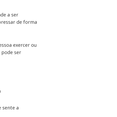
de a ser
pressar de forma
essoa exercer ou
 pode ser
a
e sente a