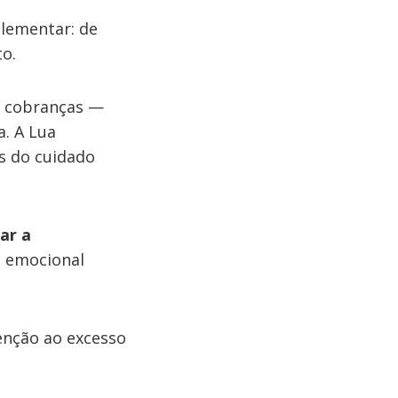
lementar: de
to.
s cobranças —
. A Lua
s do cuidado
car a
a emocional
enção ao excesso