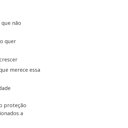
l que não
o quer
crescer
que merece essa
idade
do proteção
sionados a