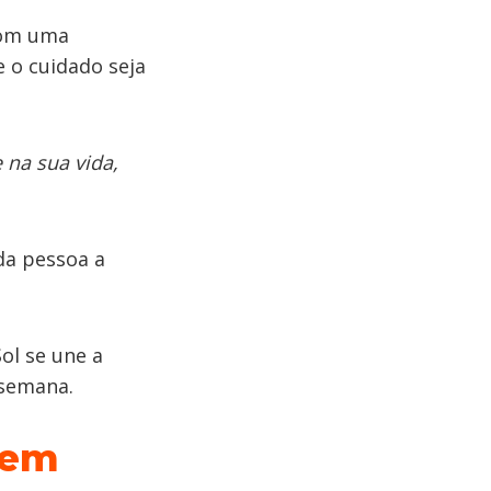
com uma
 o cuidado seja
 na sua vida,
da pessoa a
ol se une a
 semana.
 em