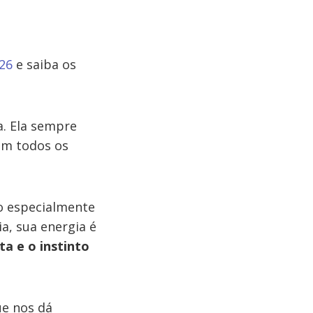
26
e saiba os
a. Ela sempre
om todos os
ão especialmente
a, sua energia é
ta e o instinto
ue nos dá