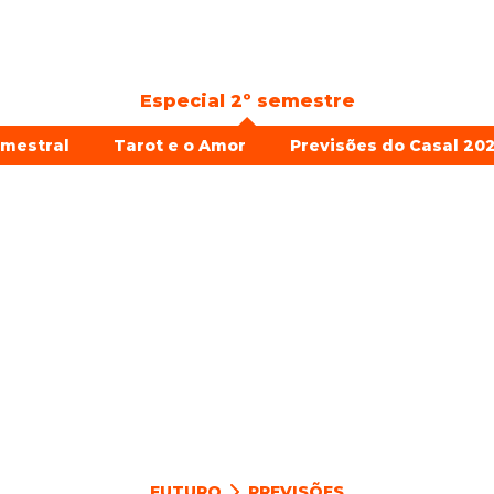
Especial 2º semestre
emestral
Tarot e o Amor
Previsões do Casal 202
FUTURO
PREVISÕES