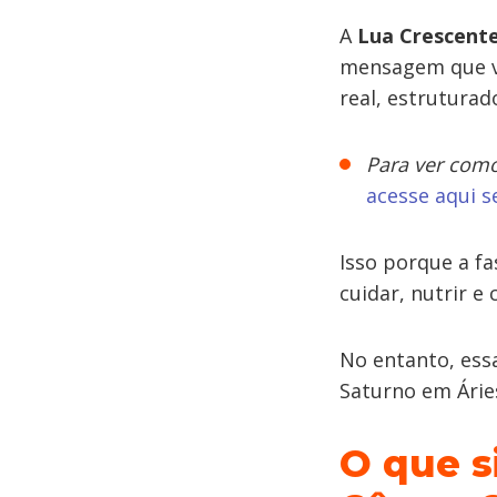
A
Lua Crescent
mensagem que va
real, estruturad
Para ver como
acesse aqui 
Isso porque a fa
cuidar, nutrir e 
No entanto, ess
Saturno em Árie
O que s