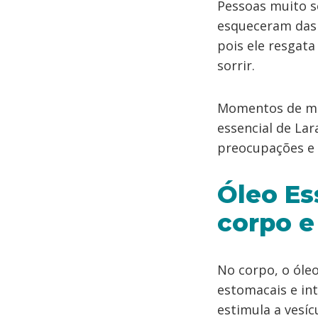
Pessoas muito sé
esqueceram das 
pois ele resgata
sorrir.
Momentos de mu
essencial de Lar
preocupações e
Óleo Es
corpo e
No corpo, o óleo
estomacais e inte
estimula a vesícu