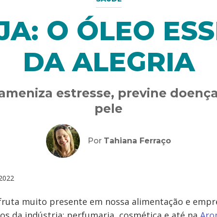
A: O ÓLEO ES
DA ALEGRIA
eniza estresse, previne doença
pele
Por
Tahiana Ferraço
2022
 fruta muito presente em nossa alimentação e emp
s da indústria: perfumaria, cosmética e até na
Aro