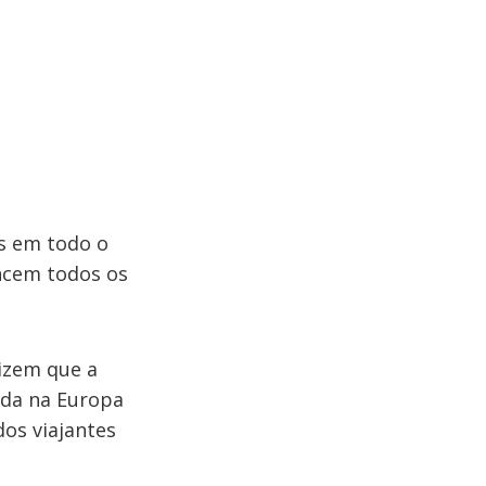
as em todo o
encem todos os
dizem que a
zida na Europa
 dos viajantes