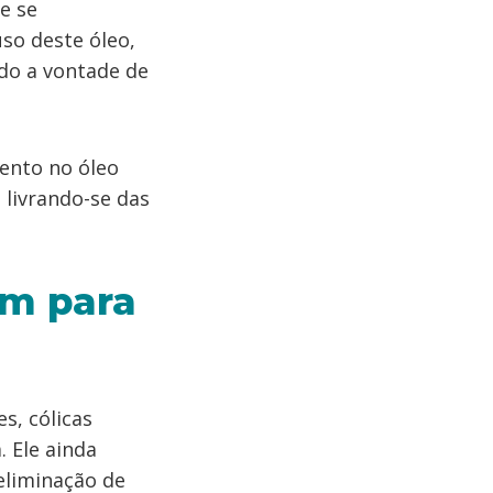
e se
so deste óleo,
ndo a vontade de
nto no óleo
 livrando-se das
em para
s, cólicas
. Ele ainda
 eliminação de