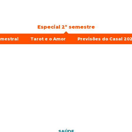
Especial 2º semestre
emestral
Tarot e o Amor
Previsões do Casal 202
SAÚDE