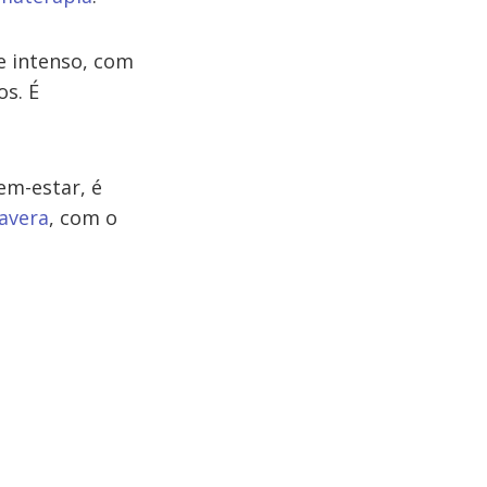
 e intenso, com
s. É
em-estar, é
avera
, com o