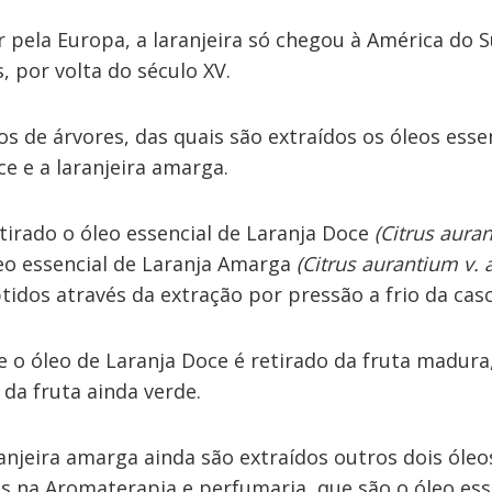
 pela Europa, a laranjeira só chegou à América do S
 por volta do século XV.
os de árvores, das quais são extraídos os óleos esse
ce e a laranjeira amarga.
tirado o óleo essencial de Laranja Doce
(Citrus auran
eo essencial de Laranja Amarga
(Citrus aurantium v.
idos através da extração por pressão a frio da casc
e o óleo de Laranja Doce é retirado da fruta madur
da fruta ainda verde.
anjeira amarga ainda são extraídos outros dois óleo
s na Aromaterapia e perfumaria, que são o óleo ess