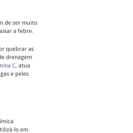
ém de ser muito
aixar a febre.
or quebrar as
 de drenagem
mina C
, atua
gas e peles
uímica
ilizá-lo em