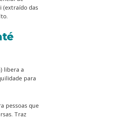
i (extraído das
lto.
até
 libera a
uilidade para
ara pessoas que
rsas. Traz