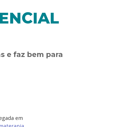
SENCIAL
s e faz bem para
regada em
materapia
.