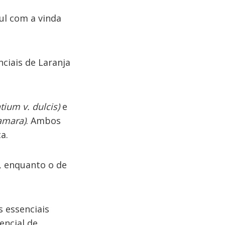
ul com a vinda
nciais de Laranja
tium v. dulcis)
e
 amara)
. Ambos
a.
a, enquanto o de
s essenciais
encial de