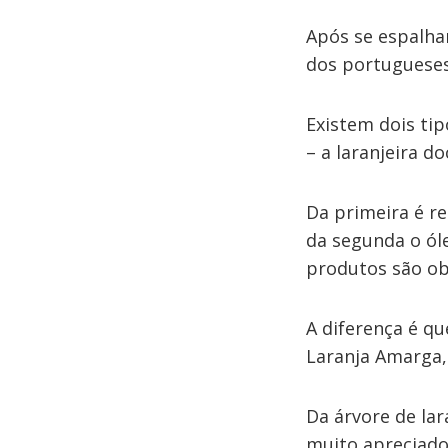
Após se espalhar
dos portugueses,
Existem dois tip
– a laranjeira do
Da primeira é re
da segunda o ól
produtos são obt
A diferença é qu
Laranja Amarga, 
Da árvore de lar
muito apreciado