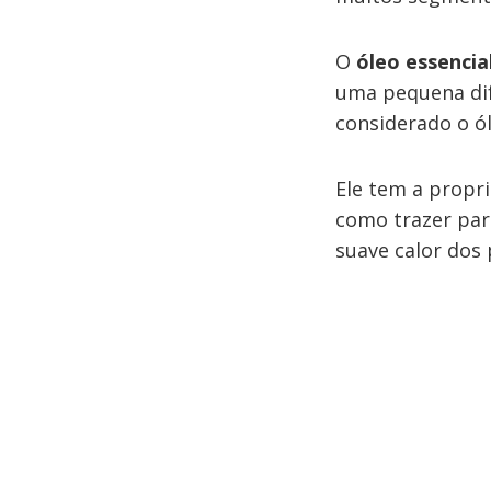
O
óleo essencia
uma pequena dif
considerado o ól
Ele tem a propr
como trazer par
suave calor dos 