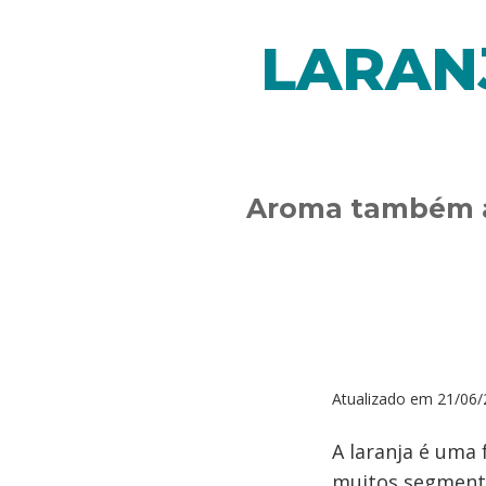
LARANJ
Aroma também am
Atualizado em
21/06/
A laranja é uma
muitos segmento