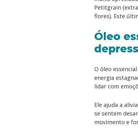
Petitgrain (extr
flores). Este últ
Óleo ess
depres
O óleo essencial
energia estagna
lidar com emoçõe
Ele ajuda a aliv
se sentem desan
movimento e for