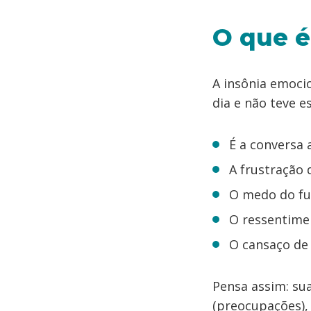
O que é
A insônia emoci
dia e não teve e
É a conversa 
A frustração 
O medo do fu
O ressentimen
O cansaço de 
Pensa assim: su
(preocupações),