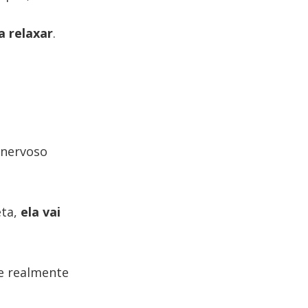
a relaxar
.
 nervoso
.
eta,
ela vai
ue realmente