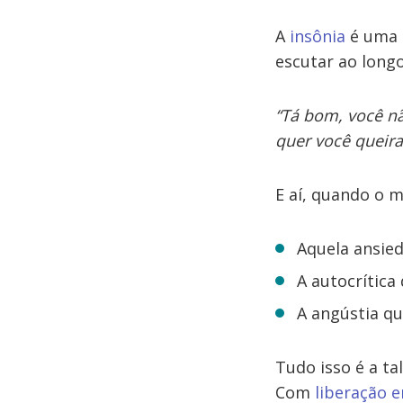
A
insônia
é uma 
escutar ao longo
“Tá bom, você nã
quer você queira
E aí, quando o m
Aquela ansie
A autocrítica
A angústia q
Tudo isso é a ta
Com
liberação 