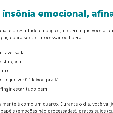
 insônia emocional, afin
onal é o resultado da bagunça interna que você acu
spaço para sentir, processar ou liberar.
atravessada
disfarçada
turo
to que você “deixou pra lá”
fingir estar tudo bem
a mente é como um quarto. Durante o dia, você vai 
 papéis (emoções não processadas), pratos sujos (cu