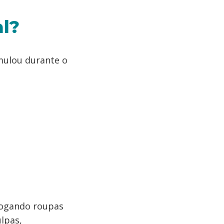
al?
mulou durante o
jogando roupas
lpas,