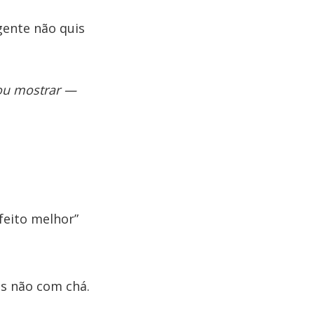
gente não quis
vou mostrar —
feito melhor”
as não com chá.