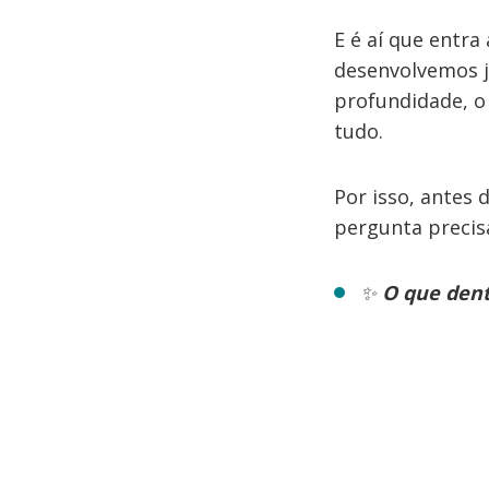
E é aí que entra
desenvolvemos j
profundidade, o
tudo.
Por isso, antes 
pergunta precisa
✨
O que dent