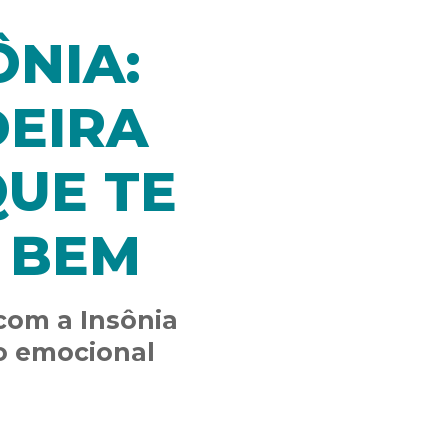
ÔNIA:
EIRA
UE TE
 BEM
com a Insônia
ão emocional