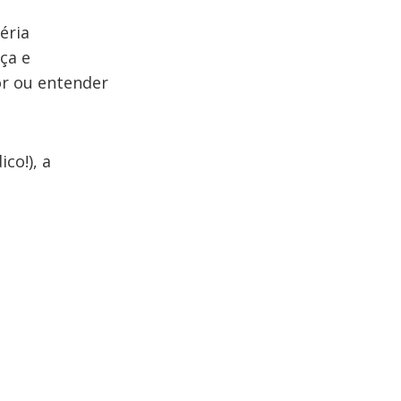
éria
ça e
or ou entender
co!), a