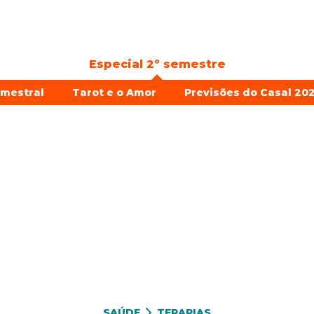
Especial 2º semestre
emestral
Tarot e o Amor
Previsões do Casal 202
SAÚDE
TERAPIAS