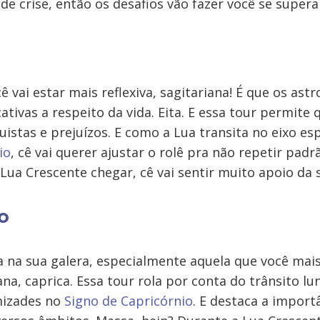
 de crise, então os desafios vão fazer você se supera
 vai estar mais reflexiva, sagitariana! É que os ast
icativas a respeito da vida. Eita. E essa tour permite
istas e prejuízos. E como a Lua transita no eixo esp
io
, cê vai querer ajustar o rolê pra não repetir padr
ua Crescente chegar, cê vai sentir muito apoio da s
o
 na sua galera, especialmente aquela que você mais 
na, caprica. Essa tour rola por conta do trânsito lu
mizades no
Signo de Capricórnio
. E destaca a import