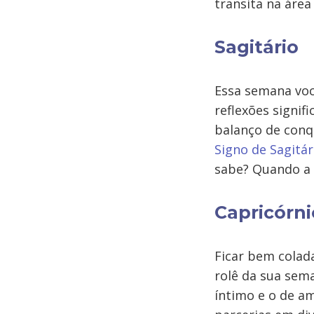
transita na área
Sagitário
Essa semana você
reflexões signif
balanço de conqu
Signo de Sagitár
sabe? Quando a L
Capricórni
Ficar bem colada
rolê da sua sema
íntimo e o de a