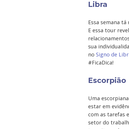
Libra
Essa semana tá 
E essa tour reve
relacionamentos~
sua individualid
no
Signo de Lib
#FicaDica!
Escorpião
Uma escorpiana 
estar em evidênc
com as tarefas 
setor do trabal