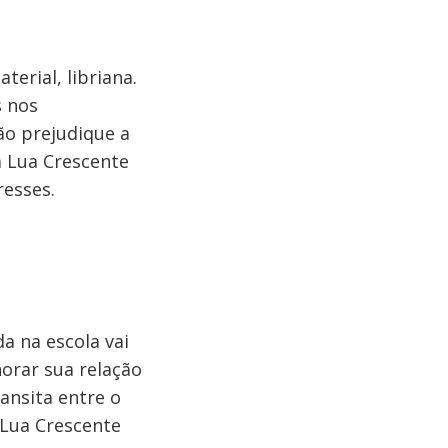
erial, libriana.
s nos
ão prejudique a
a Lua Crescente
resses.
 na escola vai
horar sua relação
ansita entre o
 Lua Crescente