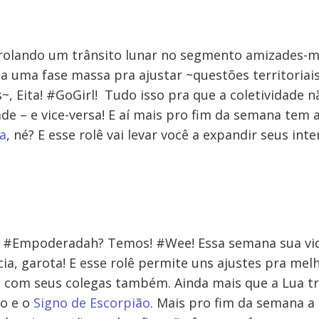
rolando um trânsito lunar no segmento amizades-mat
la uma fase massa pra ajustar ~questões territoriai
, Eita! #GoGirl! Tudo isso pra que a coletividade n
ade – e vice-versa! E aí mais pro fim da semana tem 
ra
, né? E esse rolê vai levar você a expandir seus inte
#Empoderadah? Temos! #Wee! Essa semana sua vida
ia, garota! E esse rolê permite uns ajustes pra mel
e com seus colegas também. Ainda mais que a Lua tr
ho e o
Signo de Escorpião
. Mais pro fim da semana a