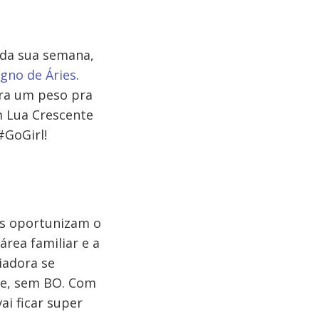
 da sua semana,
igno de Áries
.
vira um peso pra
m Lua Crescente
#GoGirl!
os oportunizam o
área familiar e a
liadora se
ade, sem BO. Com
ai ficar super