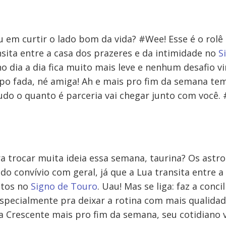
u em curtir o lado bom da vida? #Wee! Esse é o rolê
nsita entre a casa dos prazeres e da intimidade no
S
 no dia a dia fica muito mais leve e nenhum desafio 
tipo fada, né amiga! Ah e mais pro fim da semana te
udo o quanto é parceria vai chegar junto com você. 
a trocar muita ideia essa semana, taurina? Os astr
 convívio com geral, já que a Lua transita entre a 
ntos no
Signo de Touro
. Uau! Mas se liga: faz a conci
 Especialmente pra deixar a rotina com mais qualid
 Crescente mais pro fim da semana, seu cotidiano v