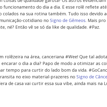
em coisas de qualidade garota? Os astros evidenciam
 funcionamento do dia a dia. E esse rolê reflete at
o colados na sua rotina também. Tudo isso devido a
municação-cotidiano no
Signo de Gêmeos
. Mais pro
e, né? Então vê se só da like de qualidade. #Paz.
rolêzeira na área, canceriana #Wee! Que tal adot
 encarar o dia a dia? Papo de modo a otimizar as co
har tempo para curtir do lado bom da vida. #GoCance
transita no eixo material-prazeres no
Signo de Cânc
era de casa vai curtir essa sua vibe, ainda mais na 