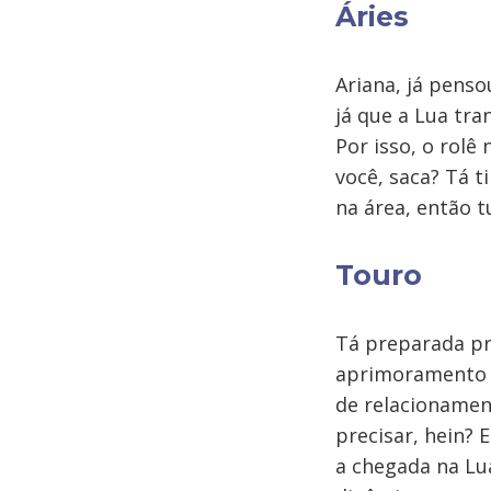
Áries
Ariana, já penso
já que a Lua tra
Por isso, o rolê
você, saca? Tá 
na área, então t
Touro
Tá preparada pr
aprimoramento do
de relacioname
precisar, hein?
a chegada na Lua