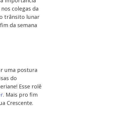
 a importância
é nos colegas da
o trânsito lunar
 fim da semana
ar uma postura
isas do
riane! Esse rolê
er
. Mais pro fim
Lua Crescente.