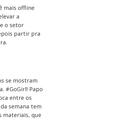
 mais offline
levar a
e o setor
epois partir pra
ra.
ros se mostram
a. #GoGirl! Papo
oca entre os
m da semana tem
s materiais, que