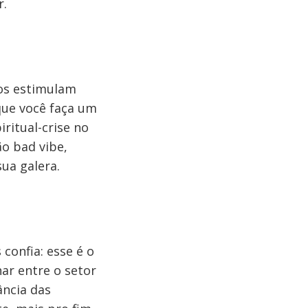
r.
ros estimulam
 que você faça um
iritual-crise no
ão bad vibe,
ua galera.
confia: esse é o
nar entre o setor
ância das