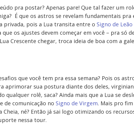
eúdo pra postar? Apenas pare! Que tal fazer um rolê
iga? É que os astros se revelam fundamentais pra e
a privada, pois a Lua transita entre o
Signo de Leão
iga que os ajustes devem começar em você – pra só d
Lua Crescente chegar, troca ideia de boa com a gale
esafios que você tem pra essa semana? Pois os ast
a aprimorar sua postura diante dos deles, virginian
do qualquer rolê, saca? Ainda mais que a Lua se desl
e e de comunicação no
Signo de Virgem
. Mais pro fi
 Cheia, né? Então já sai logo otimizando os recurso
uporte nessa tour.