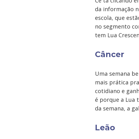
Cê tá clicando 
da informação no
escola, que estã
no segmento co
tem Lua Crescent
Câncer
Uma semana bem 
mais prática pra
cotidiano e gan
é porque a Lua 
da semana, a gal
Leão