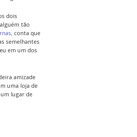
s dois
 alguém tão
rnas
, conta que
as semelhantes
ndeu em um dos
deira amizade
em uma loja de
m um lugar de