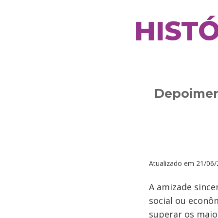
HIST
Depoimen
Atualizado em
21/06/
A amizade since
social ou econô
superar os maior