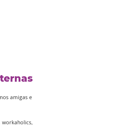
aternas
mos amigas e
 workaholics,