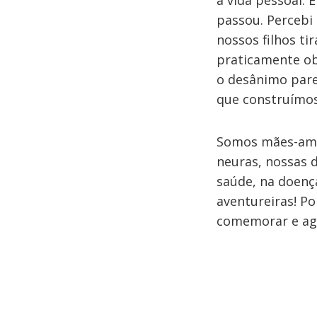
à vida pessoal.
passou. Percebi
nossos filhos t
praticamente ob
o desânimo pare
que construímos
Somos mães-ami
neuras, nossas d
saúde, na doenç
aventureiras! P
comemorar e agr