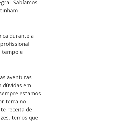
egral. Sabíamos
 tinham
nca durante a
rofissional!
o tempo e
as aventuras
m dúvidas em
m sempre estamos
r terra no
te receita de
vezes, temos que