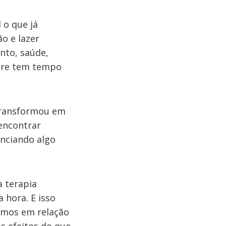
 o que já
o e lazer
ento, saúde,
mpre tem tempo
transformou em
encontrar
nciando algo
 terapia
 hora. E isso
namos em relação