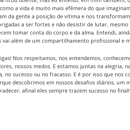
 Ela ficou doente, mas eu entendi, em mim também, o
 como a vida é muito mais efêmera do que imagina
iram da gente a posição de vítima e nos transforma
rigadas a ser fortes e não desistir de lutar, mesmo
cem tomar conta do corpo e da alma. Entendi, aind
 vai além de um compartilhamento profissional e 
gas! Nos respeitamos, nos entendemos, conhecem
ores, nossos medos. E estamos juntas na alegria, na
a, no sucesso ou no fracasso. E é por isso que nos 
orque descobrimos em nossos desafios diários, um 
adecer, afinal eles sempre trazem sucesso no final!