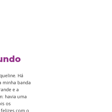
Mundo
queline. Há
 a minha banda
rande e a
m: havia uma
is os
felizes com o