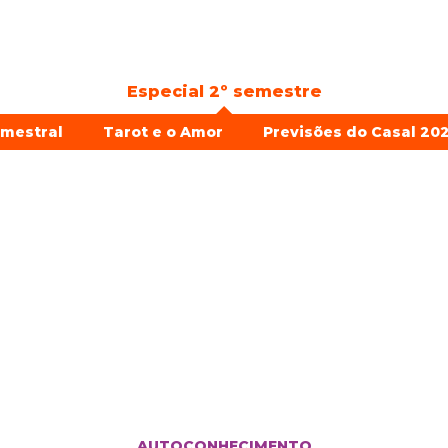
Especial 2º semestre
emestral
Tarot e o Amor
Previsões do Casal 202
AUTOCONHECIMENTO