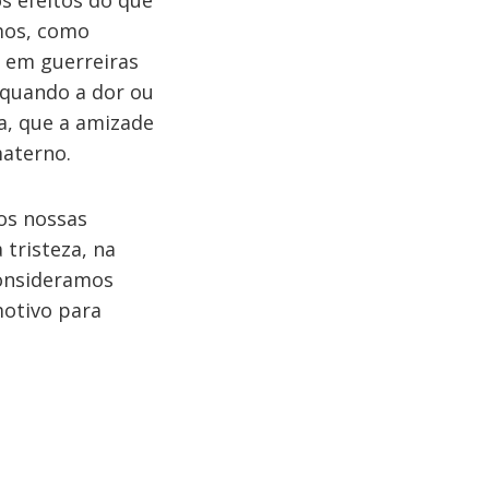
s efeitos do que
mos, como
m em guerreiras
 quando a dor ou
a, que a amizade
materno.
os nossas
 tristeza, na
consideramos
motivo para