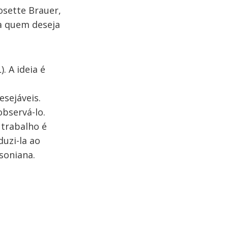
osette Brauer,
a quem deseja
 A ideia é
sejáveis.
bservá-lo.
trabalho é
duzi-la ao
soniana.