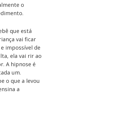
ralmente o
edimento.
ebê que está
ança vai ficar
e impossível de
a, ela vai rir ao
r. A hipnose é
cada um.
e o que a levou
ensina a