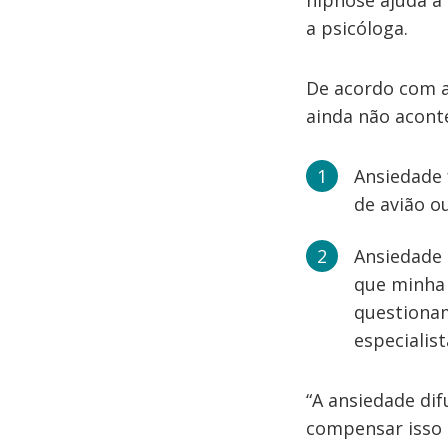
hipnose ajuda a 
a psicóloga.
De acordo com a
ainda não aconte
Ansiedade 
de avião ou
Ansiedade 
que minha r
questiona
especialis
“A ansiedade di
compensar isso