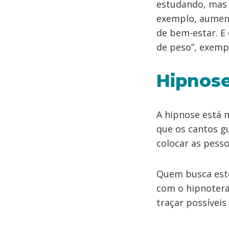
estudando, mas
exemplo, aument
de bem-estar. E
de peso”, exempl
Hipnose
A hipnose está m
que os cantos gu
colocar as pess
Quem busca este
com o hipnotera
traçar possívei