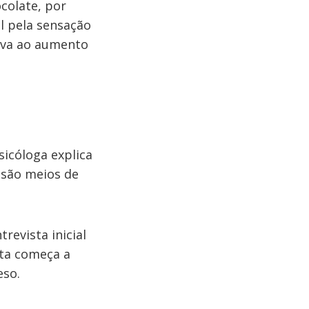
olate, por
l pela sensação
eva ao aumento
sicóloga explica
s são meios de
evista inicial
sta começa a
eso.