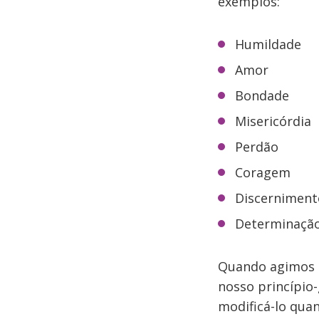
exemplos:
Humildade
Amor
Bondade
Misericórdia
Perdão
Coragem
Discerniment
Determinaçã
Quando agimos o
nosso princípio-
modificá-lo quan