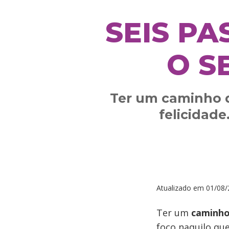
SEIS P
O S
Ter um caminho d
felicidade
Atualizado em
01/08/
Ter um
caminho
foco naquilo qu