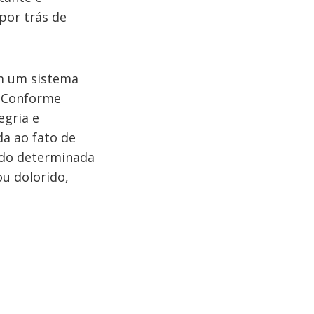
por trás de
m um sistema
. Conforme
egria e
da ao fato de
do determinada
u dolorido,