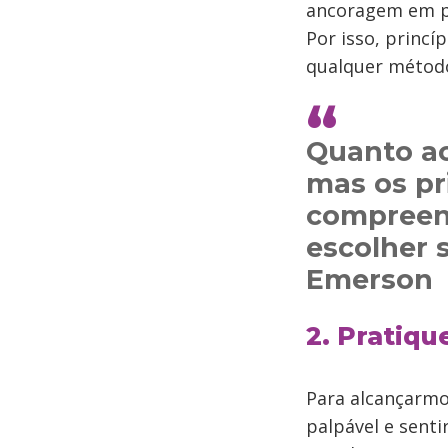
ancoragem em pr
Por isso, princí
qualquer método
Quanto ao
mas os pr
compreend
escolher 
Emerson
2. Pratiqu
Para alcançarmo
palpável e senti