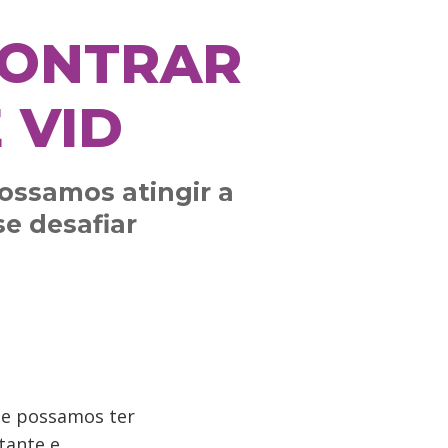
CONTRAR
 VID
ossamos atingir a
se desafiar
que possamos ter
tante e