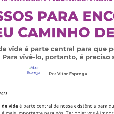
ASSOS PARA EN
EU CAMINHO DE
e vida é parte central para que p
. Para vivê-lo, portanto, é preciso 
Por
Vitor Esprega
2023
 de vida
é parte central de nossa existência para 
e é mais importante para nós. Ter objetivos é impor