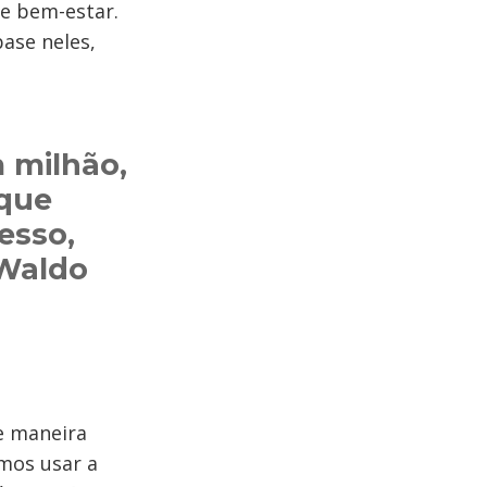
 e bem-estar.
base neles,
 milhão,
 que
esso,
 Waldo
e maneira
emos usar a