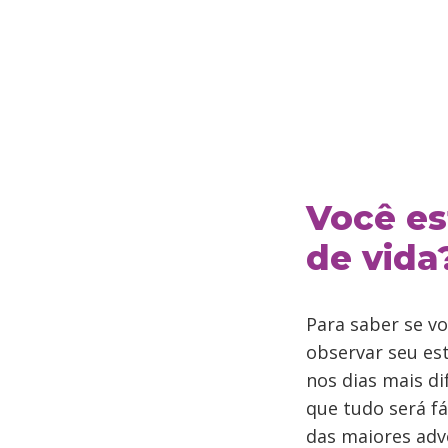
Você es
de vida
Para saber se v
observar seu es
nos dias mais di
que tudo será f
das maiores adv