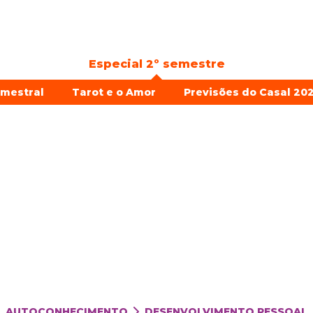
Especial 2º semestre
emestral
Tarot e o Amor
Previsões do Casal 202
AUTOCONHECIMENTO
DESENVOLVIMENTO PESSOAL