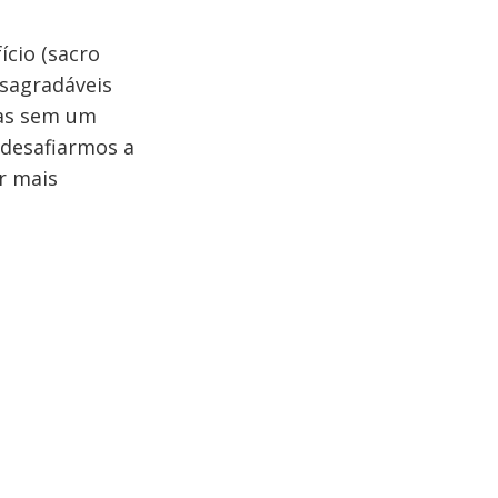
ício (sacro
esagradáveis
sas sem um
 desafiarmos a
r mais