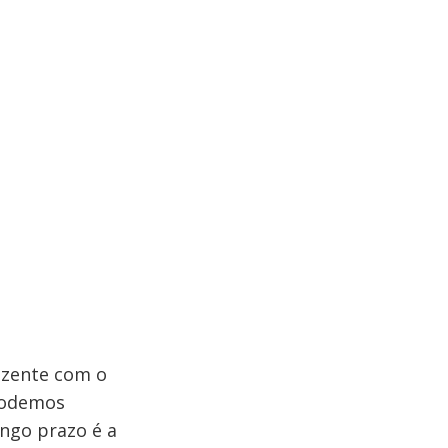
izente com o
 podemos
ongo prazo é a