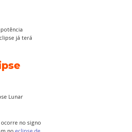
 potência
clipse já terá
ipse
pse Lunar
 ocorre no signo
ram no
eclipse de