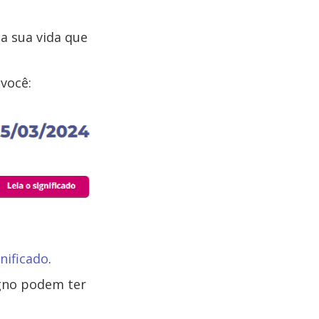
da sua vida que
você:
gnificado
.
igno podem ter