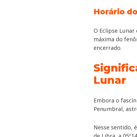
Horário do
O Eclipse Lunar 
máxima do fen
encerrado.
Signifi
Lunar
Embora o fascín
Penumbral, astr
Nesse sentido, 
de Libra, a 05º