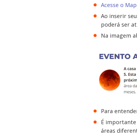
Acesse o Mapa
Ao inserir se
poderá ser at
Na imagem ab
Para entender
É importante
áreas diferen