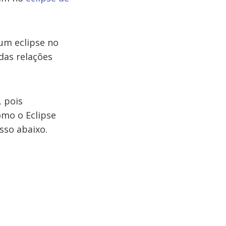
 um eclipse no
das relações
, pois
omo o Eclipse
sso abaixo.