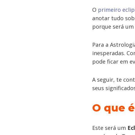
O
primeiro ecli
anotar tudo sobr
porque será u
Para a Astrologi
inesperadas. Co
pode ficar em ev
A seguir, te con
seus significados
O que é
Este será um
Ec