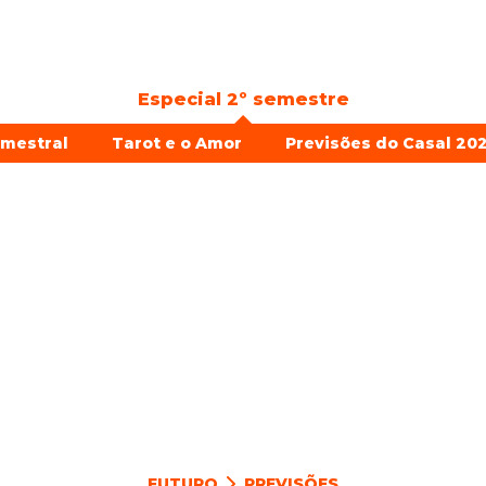
Especial 2º semestre
emestral
Tarot e o Amor
Previsões do Casal 202
FUTURO
PREVISÕES