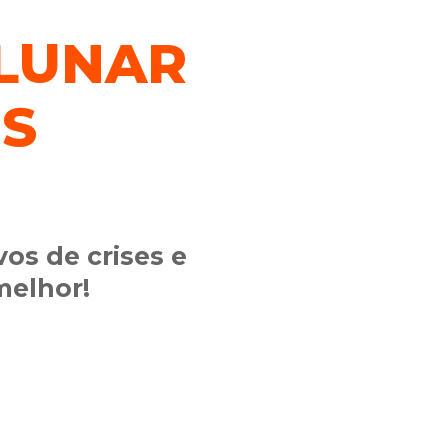
 LUNAR
S
vos de crises e
elhor!