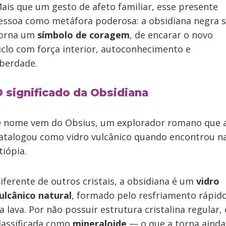
ais que um gesto de afeto familiar, esse presente
essoa como metáfora poderosa: a obsidiana negra 
orna um
símbolo de coragem
, de encarar o novo
iclo com força interior, autoconhecimento e
iberdade.
 significado da Obsidiana
 nome vem do Obsius, um explorador romano que 
atalogou como vidro vulcânico quando encontrou n
tiópia.
iferente de outros cristais, a obsidiana é um
vidro
ulcânico natural
, formado pelo resfriamento rápid
a lava. Por não possuir estrutura cristalina regular, 
lassificada como
mineraloide
— o que a torna ainda