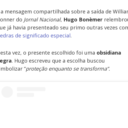
a mensagem compartilhada sobre a saída de Willi
onner do
Jornal Nacional
,
Hugo Bonèmer
relembro
ue já havia presenteado seu primo outras vezes co
edras de significado especial
.
esta vez, o presente escolhido foi uma
obsidiana
egra
. Hugo escreveu que a escolha buscou
imbolizar “
proteção enquanto se transforma”.