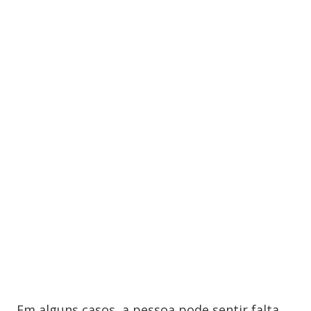
Em alguns casos, a pessoa pode sentir falta