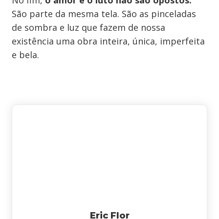
No fim,
o amor e o luto não são opostos.
São parte da mesma tela. São as pinceladas
de sombra e luz que fazem de nossa
existência uma obra inteira, única, imperfeita
e bela.
Eric Flor