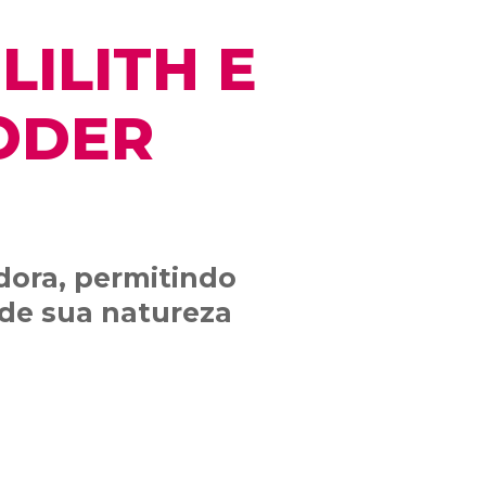
ILITH E
ODER
dora, permitindo
de sua natureza