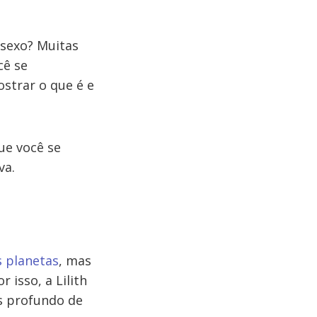
sexo? Muitas
cê se
strar o que é e
ue você se
va.
s planetas
, mas
isso, a Lilith
s profundo de