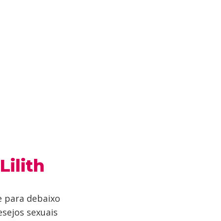
ilith
e para debaixo
esejos sexuais