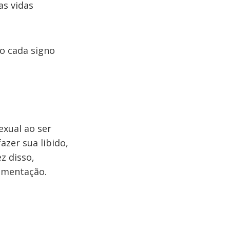
as vidas
mo cada signo
xual ao ser
azer sua libido,
z disso,
imentação.