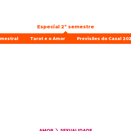
Especial 2º semestre
emestral
Tarot e o Amor
Previsões do Casal 202
AMOR
SEXUALIDADE