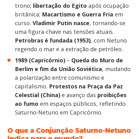
trono;
libertação do Egito
após ocupação
britânica;
Macartismo e Guerra Fria
em
curso.
Vladimir Putin nasce
, tornando-se
uma figura-chave nas tensões atuais.
Petrobras é fundada (1953)
, com Netuno
regendo o mar e a extração de petróleo.
1989 (Capricórnio)
–
Queda do Muro de
Berlim e fim da União Soviética
, mudando
a polarização entre comunismo e
capitalismo.
Protestos na Praça da Paz
Celestial (China)
e avanço das
proibições
ao fumo
em espaços públicos, refletindo
Saturno-Netuno em Capricórnio.
O que a Conjunção Saturno-Netuno
indica para o mundo?