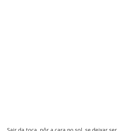
Sair da toca, pôr a cara no sol, se deixar ser