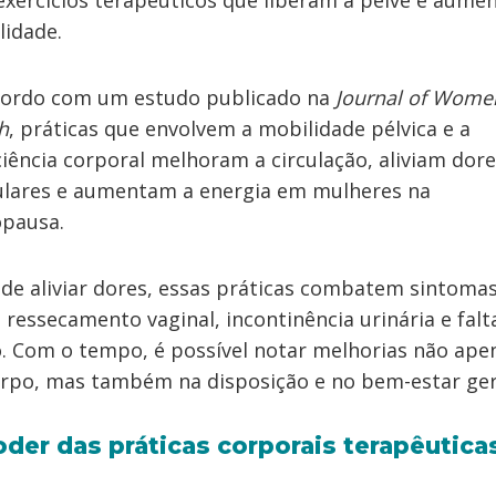
xercícios terapêuticos que liberam a pelve e aum
alidade.
cordo com um estudo publicado na
Journal of Wome
h
, práticas que envolvem a mobilidade pélvica e a
iência corporal melhoram a circulação, aliviam dor
ulares e aumentam a energia em mulheres na
pausa.
de aliviar dores, essas práticas combatem sintoma
ressecamento vaginal, incontinência urinária e falt
o. Com o tempo, é possível notar melhorias não ape
rpo, mas também na disposição e no bem-estar ger
der das práticas corporais terapêutica