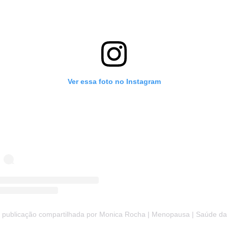
Ver essa foto no Instagram
ublicação compartilhada por Monica Rocha | Menopausa | Saúde da Mulher (@territoriomulh