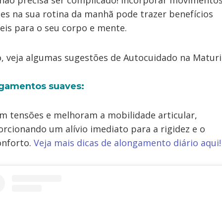
não precisa ser complicado! Incorporar movimento
es na sua rotina da manhã pode trazer benefícios
veis para o seu corpo e mente.
, veja algumas sugestões de Autocuidado na Maturi
gamentos suaves:
am tensões e melhoram a mobilidade articular,
rcionando um alívio imediato para a rigidez e o
onforto.
Veja mais dicas de alongamento diário aqui!