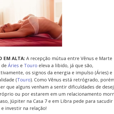
O EM ALTA:
A recepção mútua entre Vênus e Marte
s de
Áries
e
Touro
eleva a libido, já que são,
tivamente, os signos da energia e impulso (Áries) e
lidade (
Touro
). Como Vênus está retrógrado, porém
er que alguns venham a sentir dificuldades de dese
próprio ou por estarem em um relacionamento morn
caso, Júpiter na Casa 7 e em Libra pede para sacudir
 e investir na relação!