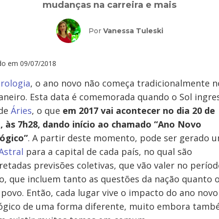
mudanças na carreira e mais
Por
Vanessa Tuleski
ado em
09/07/2018
rologia
, o ano novo não começa tradicionalmente n
janeiro. Esta data é comemorada quando o Sol ingre
 de
Áries
, o que
em 2017 vai acontecer no dia 20 de
, às 7h28, dando início ao chamado “Ano Novo
lógico”
. A partir deste momento, pode ser gerado 
Astral
para a capital de cada país, no qual são
retadas previsões coletivas, que vão valer no perío
, que incluem tanto as questões da nação quanto o
 povo. Então, cada lugar vive o impacto do ano novo
lógico de uma forma diferente, muito embora tam