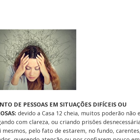
TO DE PESSOAS EM SITUAÇÕES DIFÍCEIS OU
OSAS:
devido a Casa 12 cheia, muitos poderão não 
ando com clareza, ou criando prisões desnecessári
i mesmos, pelo fato de estarem, no fundo, carentes
dos, querendo atenção ou por confiarem pouco em 