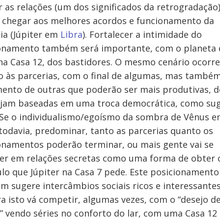
r as relações (um dos significados da retrogradação)
 chegar aos melhores acordos e funcionamento da
ia (Júpiter em
Libra
). Fortalecer a intimidade do
ionamento também será importante, com o planeta 
a Casa 12, dos bastidores. O mesmo cenário ocorr
o às parcerias, com o final de algumas, mas també
ento de outras que poderão ser mais produtivas, 
ejam baseadas em uma troca democrática, como su
 Se o individualismo/egoísmo da sombra de Vênus 
 todavia, predominar, tanto as parcerias quanto os
onamentos poderão terminar, ou mais gente vai se
er em relações secretas como uma forma de obter 
lo que Júpiter na Casa 7 pede. Este posicionamento
 sugere intercâmbios sociais ricos e interessantes
 isto vá competir, algumas vezes, com o “desejo de
” vendo séries no conforto do lar, com uma Casa 12 