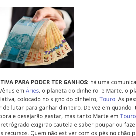
ATIVA PARA PODER TER GANHOS:
há uma comunica
 Vênus em
Áries
, o planeta do dinheiro, e Marte, o p
ciativa, colocado no signo do dinheiro,
Touro
. As pe
r de lutar para ganhar dinheiro. De vez em quando, 
obra e desejarão gastar, mas tanto Marte em
Touro
retrógrado exigirão cautela e saber poupar ou faz
s recursos. Quem não estiver com os pés no chão 