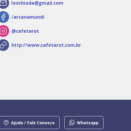
leochioda@gmail.com
/arcanamundi
@cafetarot
http://www.cafetarot.com.br
Ajuda / Fale Conosco
Whatsapp