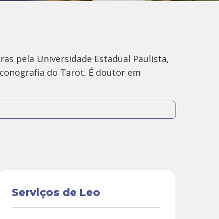
ras pela Universidade Estadual Paulista,
 iconografia do Tarot. É doutor em
al Personare, sendo autor de cursos,
licados no país.
sa, com associações entre os arcanos e a
Serviços de Leo