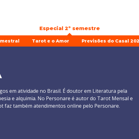
Especial 2º semestre
emestral
Tarot e o Amor
Previsões do Casal 202
A
gos em atividade no Brasil. É doutor em Literatura pela
oesia e alquimia. No Personare é autor do Tarot Mensal e
rot faz também atendimentos online pelo Personare.