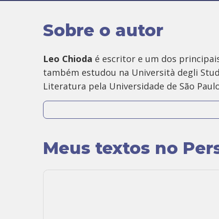
Sobre o autor
Leo Chioda
é escritor e um dos principai
também estudou na Università degli Studi 
Literatura pela Universidade de São Paulo
É um expoente do estudo interdisciplinar 
palestras, artigos e produtos sobre o a
Meus textos no Per
Além de tradutor, Leo é revisor técnico e
Assina o
Café Tarot
desde 2006, considera
cultura popular, a literatura, a música e 