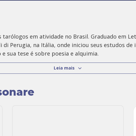
s tarólogos em atividade no Brasil. Graduado em Let
di Perugia, na Itália, onde iniciou seus estudos de
 e sua tese é sobre poesia e alquimia.
Leia mais
da prática oracular e especialista em Tarot do port
ssunto. Também realiza
consultas online.
sonare
 prefaciador de importantes títulos sobre Tarot pub
do um dos blogs mais influentes em língua portugue
o cinema.