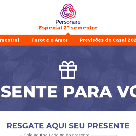
Especial 2º semestre
emestral
Tarot e o Amor
Previsões do Casal 202
SENTE PARA V
RESGATE AQUI SEU PRESENTE
Cole aqui seu código do presente