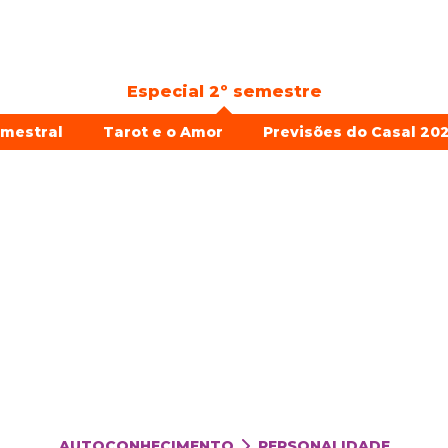
Especial 2º semestre
emestral
Tarot e o Amor
Previsões do Casal 202
AUTOCONHECIMENTO
PERSONALIDADE