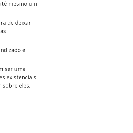
u até mesmo um
ra de deixar
vas
endizado e
m ser uma
s existenciais
r sobre eles.