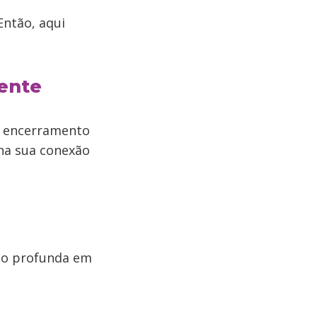
Então, aqui
ente
o encerramento
 na sua conexão
ão profunda em