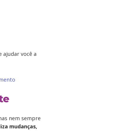
e ajudar você a
imento
te
 mas nem sempre
liza mudanças,