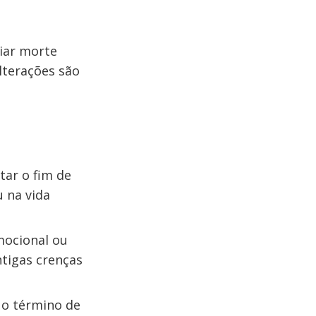
iar morte
lterações são
tar o fim de
u na vida
mocional ou
tigas crenças
 o término de