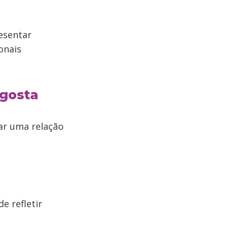
esentar
onais
 gosta
ar uma relação
e refletir