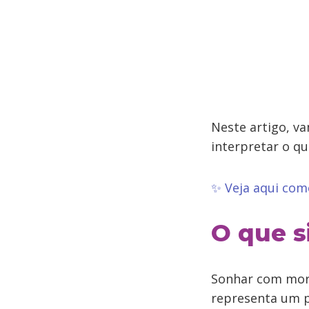
Neste artigo, va
interpretar o q
✨ Veja aqui com
O que s
Sonhar com mor
representa um p