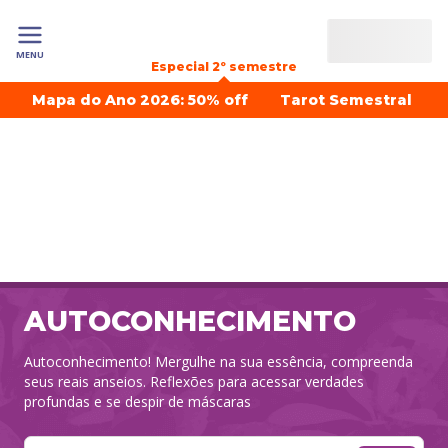
MENU
Especial 2º semestre
Mapa do Ano 2026: 50% off
Tarot Semestral
AUTOCONHECIMENTO
Autoconhecimento! Mergulhe na sua essência, compreenda
seus reais anseios. Reflexões para acessar verdades
profundas e se despir de máscaras