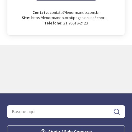
Contato
:
contato@lenormando.com.br
Site
:
https://lenormando.orbitpages.online/lenormandoacademy
Telefone
:
21 98818-2123
Ajuda / Fale Conosco