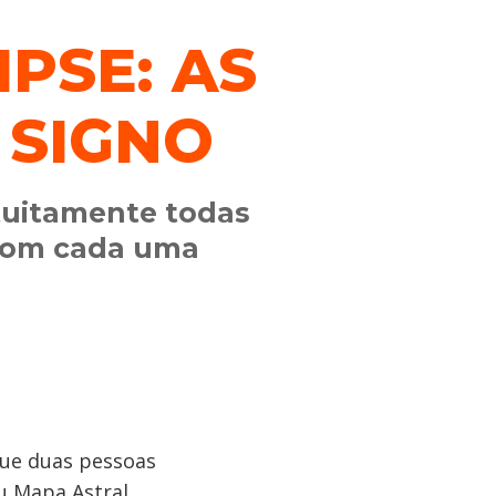
PSE: AS
 SIGNO
atuitamente todas
 com cada uma
que duas pessoas
u Mapa Astral.