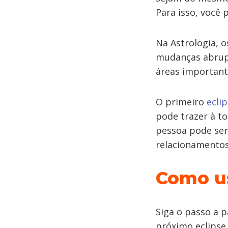
Para isso, você 
Na Astrologia, o
mudanças abrup
áreas important
O primeiro
ecli
pode trazer à to
pessoa pode sen
relacionamentos
Como us
Siga o passo a p
próximo eclipse.