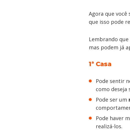
Agora que você s
que isso pode r
Lembrando que
mas podem já ap
1ª Casa
Pode sentir 
como deseja s
Pode ser um
comportament
Pode haver m
realizá-los.