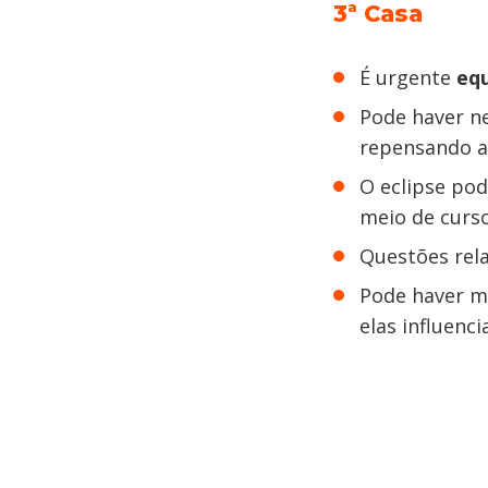
3ª Casa
É urgente
equ
Pode haver n
repensando a
O eclipse pod
meio de curso
Questões rela
Pode haver m
elas influenc