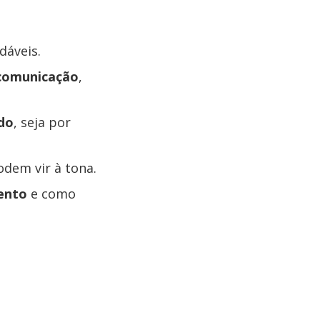
dáveis.
 comunicação
,
ado
, seja por
odem vir à tona.
mento
e como