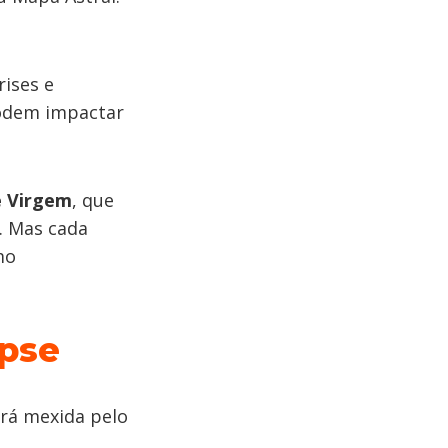
rises e
podem impactar
e Virgem
, que
. Mas cada
mo
ipse
erá mexida pelo