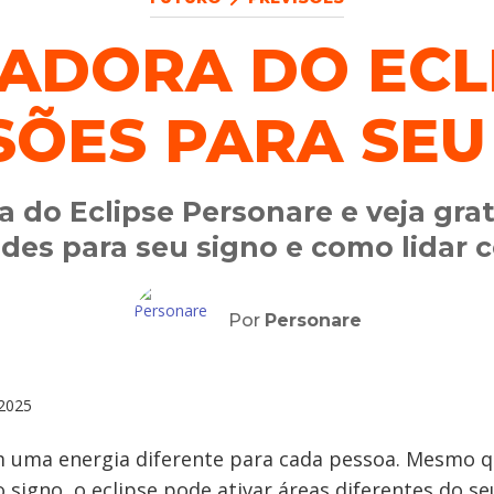
ADORA DO ECLI
SÕES PARA SEU
a do Eclipse Personare e veja gr
dades para seu signo e como lidar
Por
Personare
2025
m uma energia diferente para cada pessoa. Mesmo 
igno, o eclipse pode ativar áreas diferentes do se