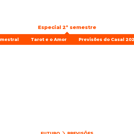
Especial 2º semestre
emestral
Tarot e o Amor
Previsões do Casal 202
FUTURO
PREVISÕES