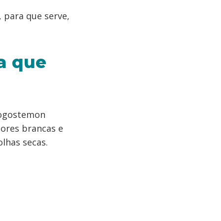
, para que serve,
ra que
pogostemon
lores brancas e
olhas secas.