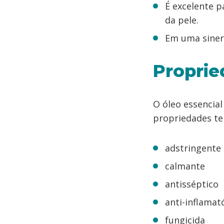
É excelente p
da pele.
Em uma siner
Proprie
O óleo essencial
propriedades te
adstringente
calmante
antisséptico
anti-inflamat
fungicida