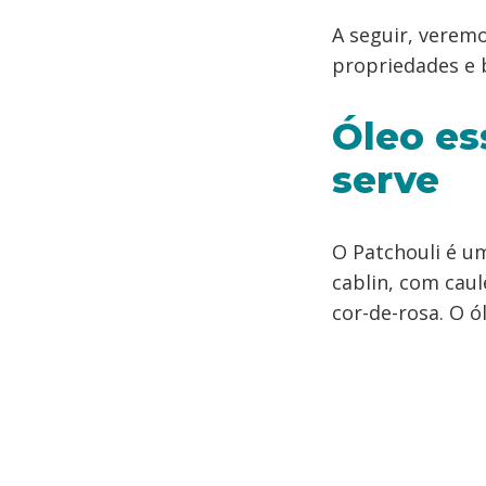
A seguir, veremo
propriedades e b
Óleo es
serve
O Patchouli é u
cablin, com caul
cor-de-rosa. O ó