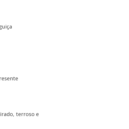
guiça
presente
irado, terroso e