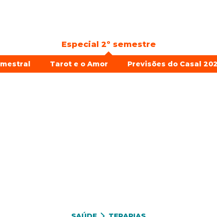
Especial 2º semestre
emestral
Tarot e o Amor
Previsões do Casal 202
SAÚDE
TERAPIAS