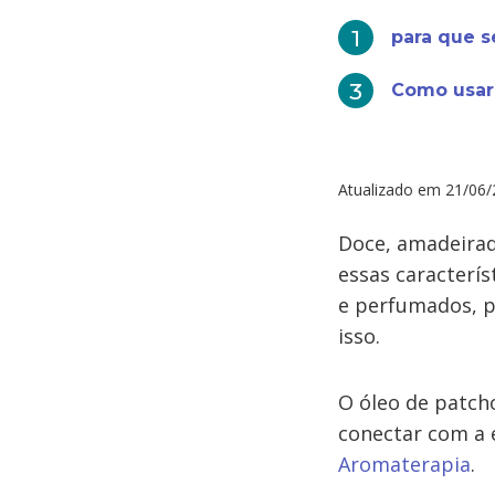
para que s
Como usar
Atualizado em
21/06/
Doce, amadeirado
essas caracterís
e perfumados, po
isso.
O óleo de patcho
conectar com a e
Aromaterapia
.