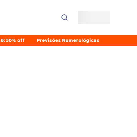
6: 50% off
Previsões Numerológicas