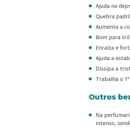
Ajuda na dep
Quebra padr
Aumenta a co
Bom para tri
Enraíza e for
Ajuda a estab
Dissipa a tris
Trabalha o 1º
Outros ben
Na perfumaria
intenso, send