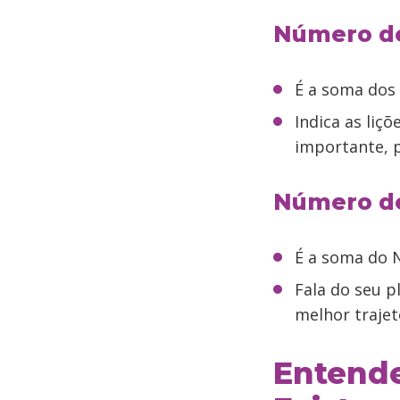
Número d
É a soma dos 
Indica as liçõ
importante, 
Número d
É a soma do 
Fala do seu p
melhor trajet
Entende