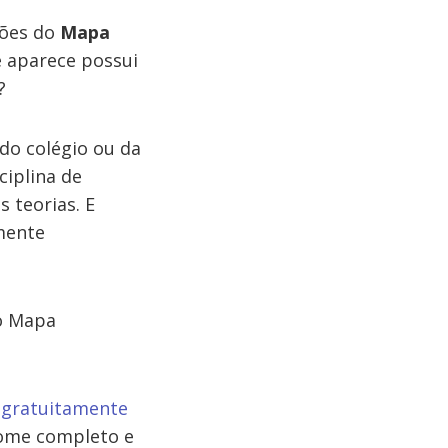
ções do
Mapa
 aparece possui
?
do colégio ou da
ciplina de
 teorias. E
amente
do Mapa
 gratuitamente
 nome completo e