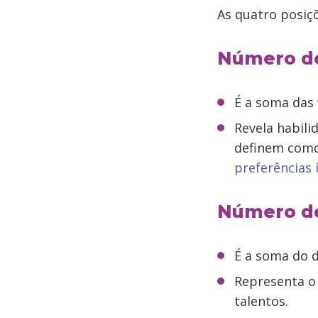
As quatro posi
Número d
É a soma das
Revela habili
definem como 
preferências 
Número de
É a soma do d
Representa o 
talentos.