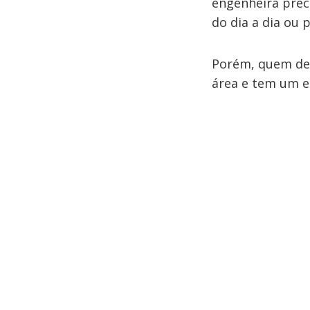
engenheira prec
do dia a dia ou 
Porém, quem dec
área e tem um e