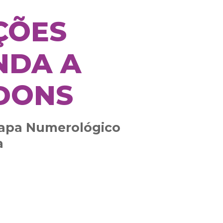
ÇÕES
NDA A
 DONS
Mapa Numerológico
a