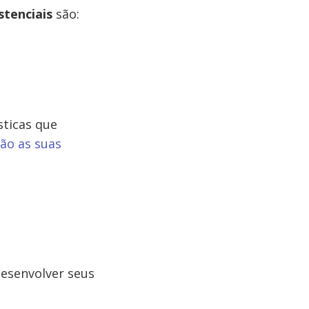
stenciais
são:
sticas que
são as suas
desenvolver seus