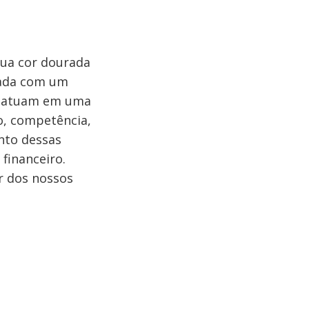
ua cor dourada
rada com um
ue atuam em uma
o, competência,
unto dessas
 financeiro.
r dos nossos