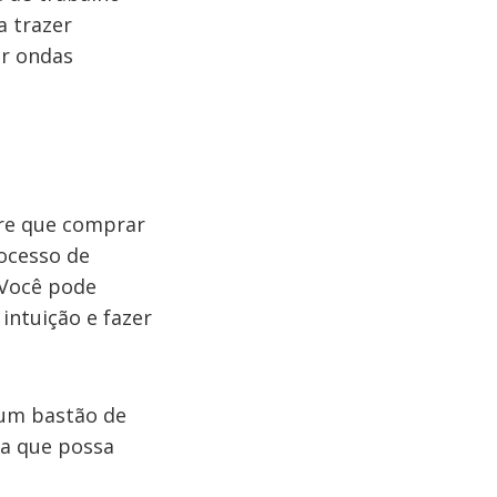
a trazer
ar ondas
pre que comprar
rocesso de
 Você pode
intuição e fazer
 um bastão de
ra que possa