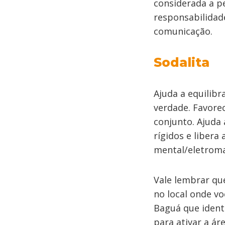
considerada a p
responsabilidad
comunicação.
Sodalita
Ajuda a equilibr
verdade. Favore
conjunto. Ajuda
rígidos e libera
mental/eletroma
Vale lembrar qu
no local onde vo
Baguá que identi
para ativar a ár