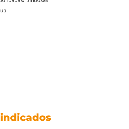
dondadas/ Sinuosas
ua
s indicados