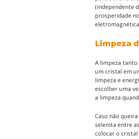
(independente do
prosperidade no
eletromagnética
Limpeza do
A limpeza tanto
um cristal em u
limpeza e energ
escolher uma vez
a limpeza quando
Caso não queira
selenita entre 
colocar o crist