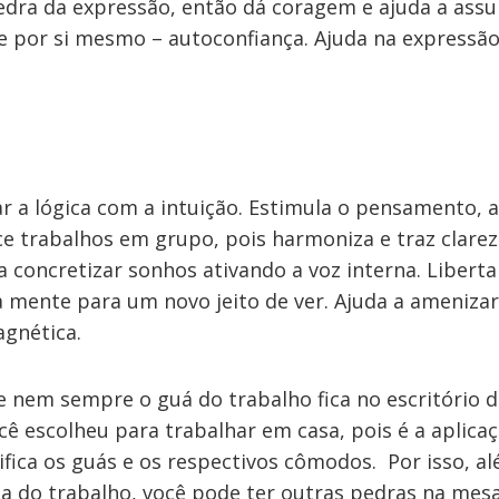
edra da expressão, então dá coragem e ajuda a assu
e por si mesmo – autoconfiança. Ajuda na expressão
ar a lógica com a intuição. Estimula o pensamento, a
ce trabalhos em grupo, pois harmoniza e traz clare
 a concretizar sonhos ativando a voz interna. Liber
 a mente para um novo jeito de ver. Ajuda a amenizar
gnética.
e nem sempre o guá do trabalho fica no escritório 
cê escolheu para trabalhar em casa, pois é a aplic
fica os guás e os respectivos cômodos. Por isso, al
ea do trabalho, você pode ter outras pedras na mes