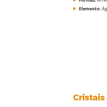
Formas:
Arre
Elemento:
Ág
Cristai