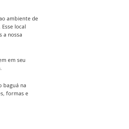
 ao ambiente de
 Esse local
s a nossa
bem em seu
.
 o baguá na
es, formas e