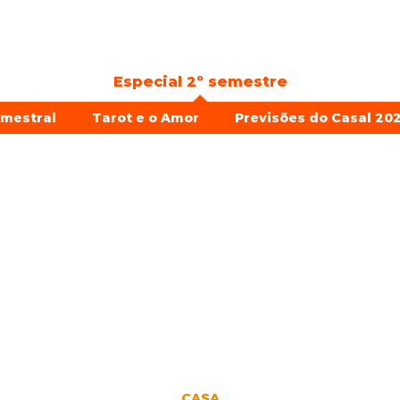
Especial 2º semestre
emestral
Tarot e o Amor
Previsões do Casal 202
CASA