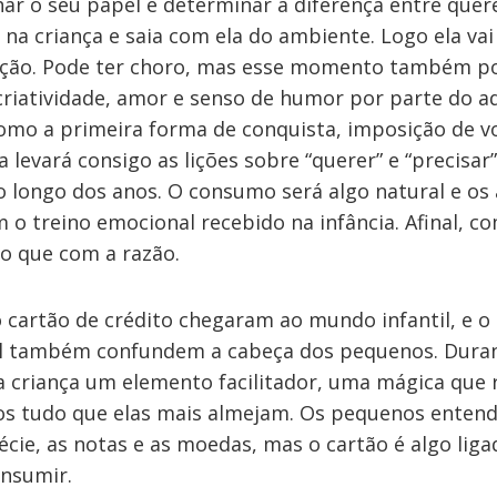
r o seu papel e determinar a diferença entre quere
na criança e saia com ela do ambiente. Logo ela vai 
ação. Pode ter choro, mas esse momento também p
iatividade, amor e senso de humor por parte do adu
omo a primeira forma de conquista, imposição de v
ça levará consigo as lições sobre “querer” e “precisa
o longo dos anos. O consumo será algo natural e os
m o treino emocional recebido na infância. Afinal, 
o que com a razão.
o cartão de crédito chegaram ao mundo infantil, e o
ual também confundem a cabeça dos pequenos. Durant
a criança um elemento facilitador, uma mágica que 
os tudo que elas mais almejam. Os pequenos enten
cie, as notas e as moedas, mas o cartão é algo lig
nsumir.