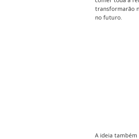
comer toda a re
transformarão n
no futuro.
A ideia também 