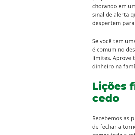
chorando em uma
sinal de alerta 
despertem para a
Se você tem uma 
é comum no dese
limites. Aprove
dinheiro na famíl
Lições 
cedo
Recebemos as pr
de fechar a torn