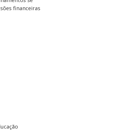
sinamentos se
sões financeiras
ducação