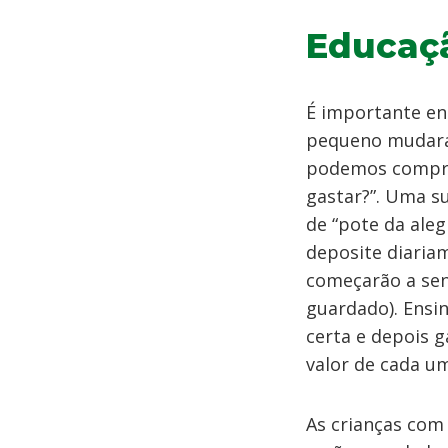
Educaçã
É importante ens
pequeno mudará 
podemos comprar
gastar?”. Uma s
de “pote da aleg
deposite diaria
começarão a sen
guardado). Ensi
certa e depois g
valor de cada u
As crianças com