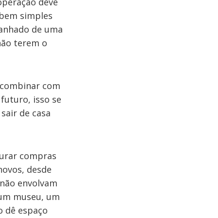
 operação deve
 bem simples
panhado de uma
não terem o
é combinar com
futuro, isso se
sair de casa
turar compras
novos, desde
 não envolvam
r um museu, um
o dê espaço