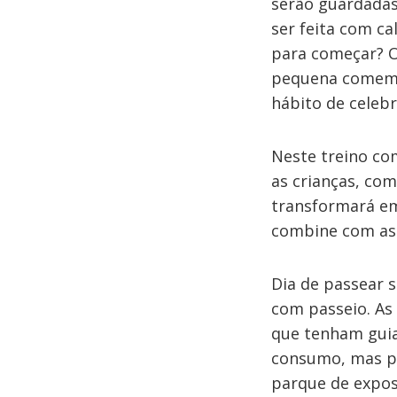
serão guardadas
ser feita com c
para começar? 
pequena comemor
hábito de celebr
Neste treino co
as crianças, com
transformará em
combine com as 
Dia de passear 
com passeio. As
que tenham guia
consumo, mas pu
parque de expos