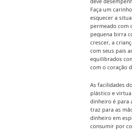
deve desempenha
Faça um carinho 
esquecer a situ
permeado com cr
pequena birra c
crescer, a crian
com seus pais a
equilibrados co
com o coração d
As facilidades d
plástico e virt
dinheiro é para 
traz para as mã
dinheiro em espé
consumir por co