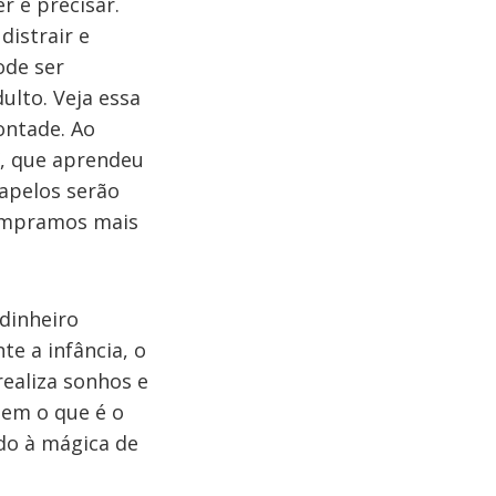
r e precisar.
distrair e
ode ser
lto. Veja essa
ontade. Ao
r”, que aprendeu
 apelos serão
compramos mais
 dinheiro
e a infância, o
realiza sonhos e
dem o que é o
ado à mágica de