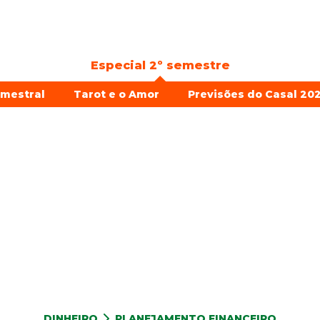
Especial 2º semestre
emestral
Tarot e o Amor
Previsões do Casal 202
DINHEIRO
PLANEJAMENTO FINANCEIRO