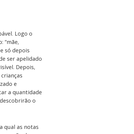
pável. Logo o
o: “mãe,
e só depois
de ser apelidado
sível. Depois,
 crianças
izado e
tar a quantidade
 descobrirão o
a qual as notas