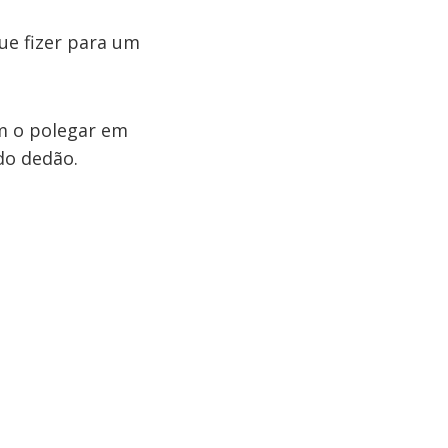
e fizer para um
om o polegar em
do dedão.