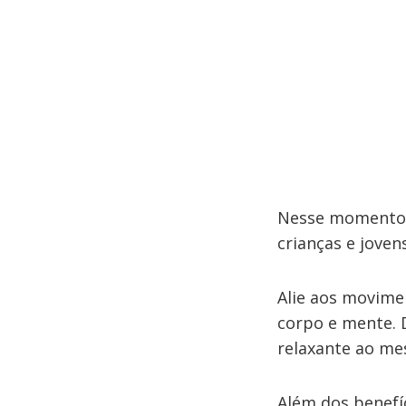
Nesse momento e
crianças e joven
Alie aos movime
corpo e mente. 
relaxante ao m
Além dos benefíci