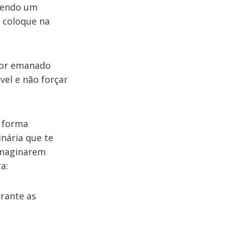
azendo um
 coloque na
alor emanado
vel e não forçar
e forma
nária que te
 imaginarem
a:
urante as