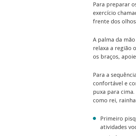
Para preparar os
exercício chama
frente dos olhos
A palma da mão 
relaxa a região 
os braços, apo
Para a sequênci
confortável e c
puxa para cima.
como rei, rainh
Primeiro pisq
atividades vo