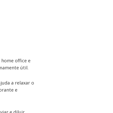
home office e
emamente útil.
juda a relaxar o
orante e
iar e diluir