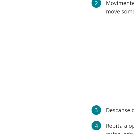
Movimente 
move some
Descanse o
Repita a o