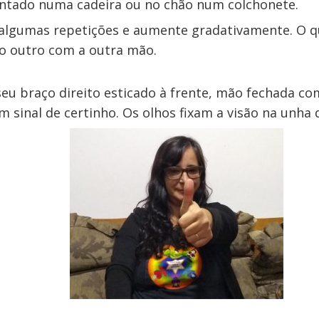
entado numa cadeira ou no chão num colchonete.
lgumas repetições e aumente gradativamente. O qu
do outro com a outra mão.
seu braço direito esticado à frente, mão fechada c
 sinal de certinho. Os olhos fixam a visão na unha 