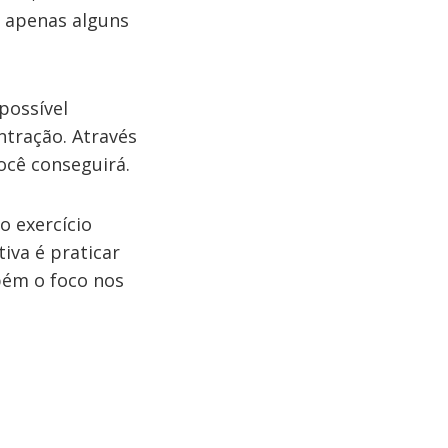
o apenas alguns
possível
ntração. Através
ocê conseguirá.
o exercício
tiva é praticar
bém o foco nos