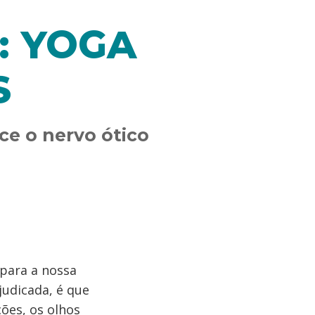
: YOGA
S
ece o nervo ótico
 para a nossa
judicada, é que
ões, os olhos