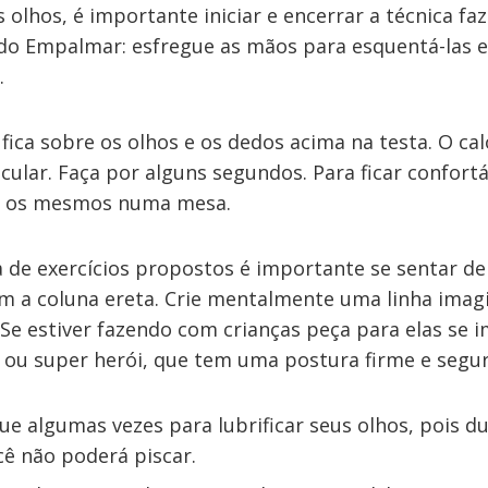
 olhos, é importante iniciar e encerrar a técnica f
do Empalmar: esfregue as mãos para esquentá-las e
.
fica sobre os olhos e os dedos acima na testa. O c
ocular. Faça por alguns segundos. Para ficar confortá
ie os mesmos numa mesa.
a de exercícios propostos é importante se sentar d
om a coluna ereta. Crie mentalmente uma linha imagi
 Se estiver fazendo com crianças peça para elas se
a ou super herói, que tem uma postura firme e segur
ue algumas vezes para lubrificar seus olhos, pois d
cê não poderá piscar.