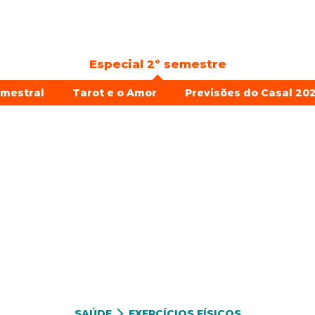
Especial 2º semestre
emestral
Tarot e o Amor
Previsões do Casal 202
SAÚDE
EXERCÍCIOS FÍSICOS