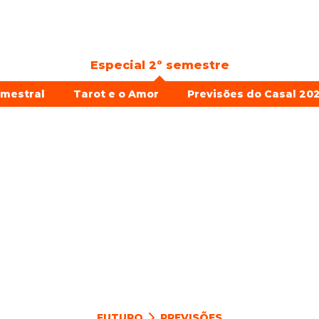
Especial 2º semestre
emestral
Tarot e o Amor
Previsões do Casal 202
FUTURO
PREVISÕES