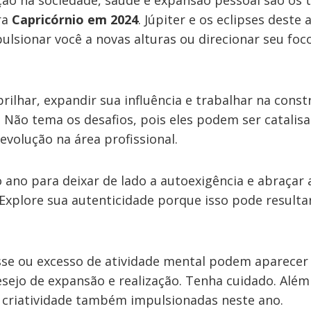
eção na sociedade, saúde e expansão pessoal são os 
ra
Capricórnio em 2024
. Júpiter e os eclipses deste
ulsionar você a novas alturas ou direcionar seu foc
brilhar, expandir sua influência e trabalhar na cons
 Não tema os desafios, pois eles podem ser catalis
evolução na área profissional.
ano para deixar de lado a autoexigência e abraçar 
 Explore sua autenticidade porque isso pode result
sse ou excesso de atividade mental podem aparece
sejo de expansão e realização. Tenha cuidado. Além
e criatividade também impulsionadas neste ano.