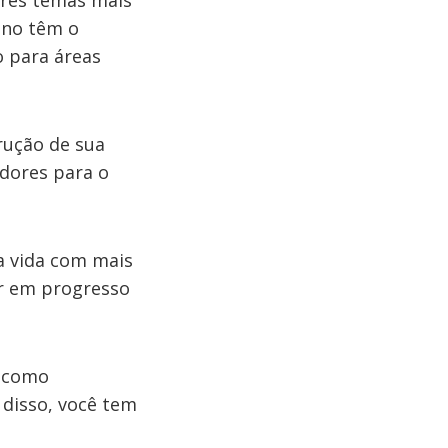
três temas mais
 ano têm o
o para áreas
trução de sua
adores para o
a vida com mais
ar em progresso
r como
 disso, você tem