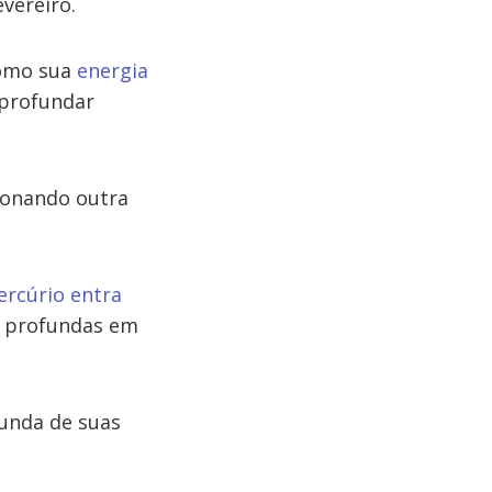
evereiro.
como sua
energia
aprofundar
ionando outra
rcúrio entra
es profundas em
funda de suas