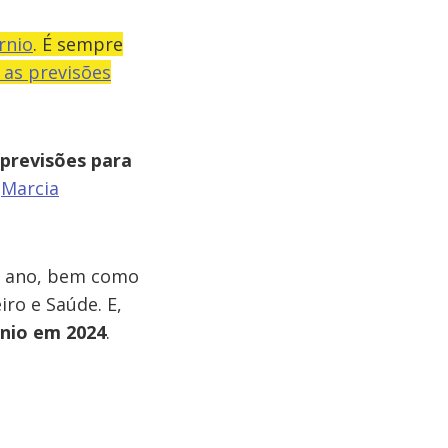
rnio
. É sempre
 as previsões
previsões para
:
Marcia
u ano, bem como
ro e Saúde. E,
rnio em 2024
.