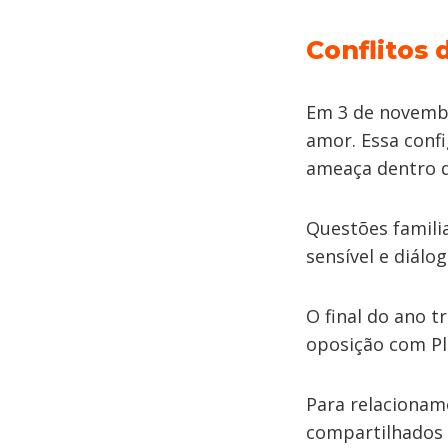
Conflitos 
Em 3 de novembr
amor. Essa conf
ameaça dentro 
Questões famili
sensível e diálo
O final do ano t
oposição com Pl
Para relacioname
compartilhados 