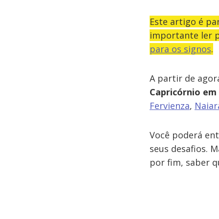
Este artigo é p
importante ler 
para os signos
.
A partir de agor
Capricórnio em
Fervienza
,
Naia
Você poderá ent
seus desafios. 
por fim, saber 