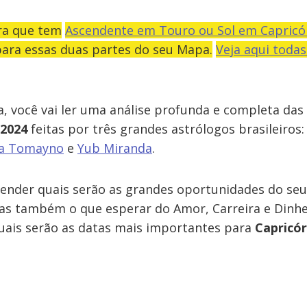
ara que tem
Ascendente em Touro ou Sol em Capricó
para essas duas partes do seu Mapa.
Veja aqui todas
a, você vai ler uma análise profunda e completa das
 2024
feitas por três grandes astrólogos brasileiros
ra Tomayno
e
Yub Miranda
.
ender quais serão as grandes oportunidades do se
Mas também o que esperar do Amor, Carreira e Dinhei
quais serão as datas mais importantes para
Capricó